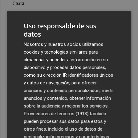
Costa
3
Más problemas en el lateral derecho: Monferrer sufre
una lesión muscular
Uso responsable de sus
4
datos
San Javier da viabilidad al nuevo contrato del transporte
urbano y a un hotel de cuatro estrellas en La Manga con
Nosotros y nuestros socios utilizamos
324 habitaciones
cookies y tecnologías similares para
5
Estos son los estrenos que abren la cartelera en agosto:
almacenar y acceder a información en su
de la comedia 'El último mono' a una nueva entrega de
dispositivo y procesar datos personales,
'La Patrulla Canina'
como su dirección IP, identificadores únicos
y datos de navegación, para ofrecer
anuncios y contenido personalizados, medir
anuncios y contenido, obtener información
sobre la audiencia y mejorar los servicios.
Proveedores de terceros (1913)
también
Recibe toda la actualidad de
pueden procesar sus datos para estos y
Plaza Podcast en tu correo
otros fines, incluido el uso de datos de
geolocalización precisos y características
Quiero suscribirme