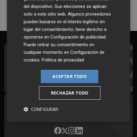
del dispositivo. Sus elecciones se aplican
solo a este sitio web. Algunos proveedores
pueden basarse en el interés legítimo en
lugar del consentimiento; tiene derecho a
oponerse en
Configuración de publicidad
.
Puede retirar su consentimiento en
cualquier momento en
Configuración de
Suscríbete al Boletín
cookies
.
Política de privacidad
Todos los días a primera hora en tu email
ACEPTAR TODO
¡Quiero suscribirme!
RECHAZAR TODO
Síguenos en redes
CONFIGURAR
Plaza Podcast, desde cualquier medio