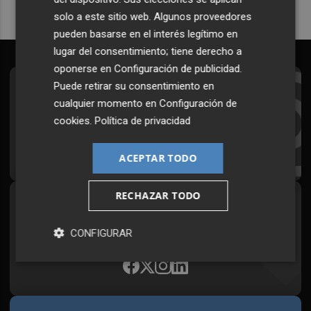
solo a este sitio web. Algunos proveedores
pueden basarse en el interés legítimo en
lugar del consentimiento; tiene derecho a
oponerse en
Configuración de publicidad
.
Puede retirar su consentimiento en
Suscríbete al Boletín
cualquier momento en
Configuración de
Todos los días a primera hora en tu email
cookies
.
Política de privacidad
¡Quiero suscribirme!
ACEPTAR TODO
RECHAZAR TODO
Síguenos en redes
Plaza Podcast, desde cualquier medio
CONFIGURAR