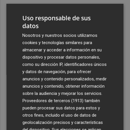
3
Ferran Torres, recibido con un baño de masas en su
pueblo: "Allá donde voy siempre digo que soy de Foios"
Uso responsable de sus
4
datos
Foios se vuelca con Ferran Torres
Nosotros y nuestros socios utilizamos
5
Las '200 vidas' que llevaron a Paco Rabal de Águilas a la
cookies y tecnologías similares para
cima del cine: un documental recupera la voz y la mirada
almacenar y acceder a información en su
del actor
dispositivo y procesar datos personales,
como su dirección IP, identificadores únicos
y datos de navegación, para ofrecer
anuncios y contenido personalizados, medir
anuncios y contenido, obtener información
sobre la audiencia y mejorar los servicios.
Recibe toda la actualidad de
Proveedores de terceros (1913)
también
Plaza Podcast en tu correo
pueden procesar sus datos para estos y
otros fines, incluido el uso de datos de
Quiero suscribirme
geolocalización precisos y características
del dispositivo. Sus elecciones se aplican