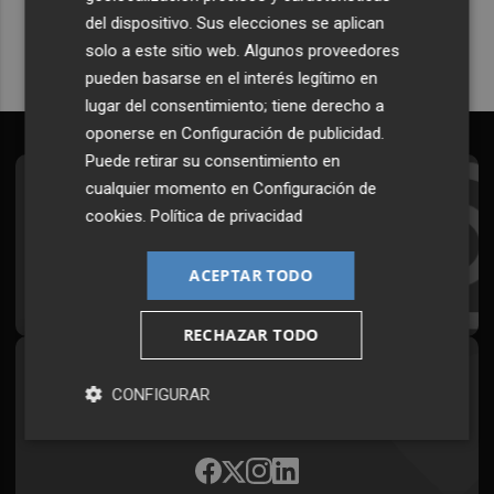
del dispositivo. Sus elecciones se aplican
solo a este sitio web. Algunos proveedores
pueden basarse en el interés legítimo en
lugar del consentimiento; tiene derecho a
oponerse en
Configuración de publicidad
.
Puede retirar su consentimiento en
cualquier momento en
Configuración de
Suscríbete al Boletín
cookies
.
Política de privacidad
Todos los días a primera hora en tu email
ACEPTAR TODO
¡Quiero suscribirme!
RECHAZAR TODO
Síguenos en redes
CONFIGURAR
Plaza Podcast, desde cualquier medio