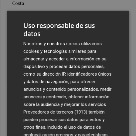
Costa
3
Más problemas en el lateral derecho: Monferrer sufre
una lesión muscular
Uso responsable de sus
4
datos
San Javier da viabilidad al nuevo contrato del transporte
urbano y a un hotel de cuatro estrellas en La Manga con
Nosotros y nuestros socios utilizamos
324 habitaciones
cookies y tecnologías similares para
5
Estos son los estrenos que abren la cartelera en agosto:
almacenar y acceder a información en su
de la comedia 'El último mono' a una nueva entrega de
dispositivo y procesar datos personales,
'La Patrulla Canina'
como su dirección IP, identificadores únicos
y datos de navegación, para ofrecer
anuncios y contenido personalizados, medir
anuncios y contenido, obtener información
sobre la audiencia y mejorar los servicios.
Proveedores de terceros (1913)
también
Recibe toda la actualidad de
pueden procesar sus datos para estos y
Plaza Podcast en tu correo
otros fines, incluido el uso de datos de
geolocalización precisos y características
Quiero suscribirme