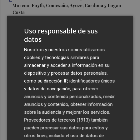
Moreno, Foyth, Comesaña, Ayoze, Cardona y Logan
Costa
3
Más problemas en el lateral derecho: Monferrer sufre
Uso responsable de sus
una lesión muscular
datos
4
San Javier da viabilidad al nuevo contrato del transporte
Nosotros y nuestros socios utilizamos
urbano y a un hotel de cuatro estrellas en La Manga con
324 habitaciones
cookies y tecnologías similares para
almacenar y acceder a información en su
5
Estos son los estrenos que abren la cartelera en agosto:
dispositivo y procesar datos personales,
de la comedia 'El último mono' a una nueva entrega de
como su dirección IP, identificadores únicos
'La Patrulla Canina'
y datos de navegación, para ofrecer
anuncios y contenido personalizados, medir
anuncios y contenido, obtener información
sobre la audiencia y mejorar los servicios.
Proveedores de terceros (1913)
también
Recibe toda la actualidad de
pueden procesar sus datos para estos y
Plaza Podcast en tu correo
otros fines, incluido el uso de datos de