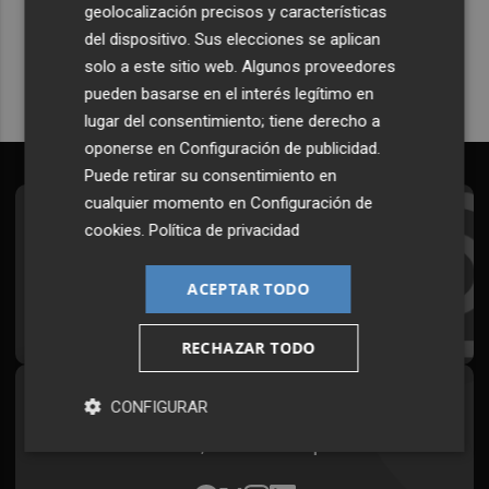
geolocalización precisos y características
Quiero suscribirme
del dispositivo. Sus elecciones se aplican
solo a este sitio web. Algunos proveedores
pueden basarse en el interés legítimo en
lugar del consentimiento; tiene derecho a
oponerse en
Configuración de publicidad
.
Puede retirar su consentimiento en
cualquier momento en
Configuración de
Suscríbete al Boletín
cookies
.
Política de privacidad
Todos los días a primera hora en tu email
ACEPTAR TODO
¡Quiero suscribirme!
RECHAZAR TODO
Síguenos en redes
CONFIGURAR
Plaza Podcast, desde cualquier medio