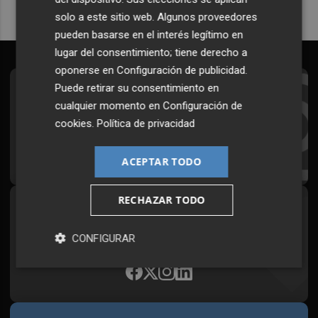
solo a este sitio web. Algunos proveedores
pueden basarse en el interés legítimo en
lugar del consentimiento; tiene derecho a
oponerse en
Configuración de publicidad
.
Puede retirar su consentimiento en
Suscríbete al Boletín
cualquier momento en
Configuración de
Todos los días a primera hora en tu email
cookies
.
Política de privacidad
¡Quiero suscribirme!
ACEPTAR TODO
RECHAZAR TODO
Síguenos en redes
Plaza Podcast, desde cualquier medio
CONFIGURAR