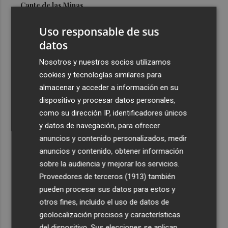
Cante de las Minas
3
El Castell de l'Olla de Altea 2026, en imágenes
Uso responsable de sus
datos
4
El Villarreal pone el broche de oro a la pretemporada
Nosotros y nuestros socios utilizamos
con una victoria contra el Galatasaray
cookies y tecnologías similares para
5
Kiat Lim preside por primera vez un partido en Mestalla
almacenar y acceder a información en su
dispositivo y procesar datos personales,
como su dirección IP, identificadores únicos
y datos de navegación, para ofrecer
anuncios y contenido personalizados, medir
anuncios y contenido, obtener información
sobre la audiencia y mejorar los servicios.
Recibe toda la actualidad de
Proveedores de terceros (1913)
también
Plaza Podcast en tu correo
pueden procesar sus datos para estos y
otros fines, incluido el uso de datos de
Quiero suscribirme
geolocalización precisos y características
del dispositivo. Sus elecciones se aplican