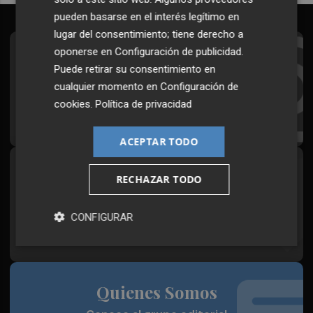
pueden basarse en el interés legítimo en
lugar del consentimiento; tiene derecho a
oponerse en
Configuración de publicidad
.
Suscríbete al Boletín
Puede retirar su consentimiento en
Todos los días a primera hora en tu email
cualquier momento en
Configuración de
cookies
.
Política de privacidad
¡Quiero suscribirme!
ACEPTAR TODO
Síguenos en redes
RECHAZAR TODO
Plaza Podcast, desde cualquier medio
CONFIGURAR
Quienes Somos