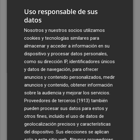
viajeros procedentes de Italia
Uso responsable de sus
4
El homenaje a Ferran Torres en Foios, en imágenes
datos
Nosotros y nuestros socios utilizamos
5
Ferran Torres, recibido con un baño de masas en su
cookies y tecnologías similares para
pueblo: "Allá donde voy siempre digo que soy de Foios"
almacenar y acceder a información en su
dispositivo y procesar datos personales,
como su dirección IP, identificadores únicos
y datos de navegación, para ofrecer
anuncios y contenido personalizados, medir
anuncios y contenido, obtener información
Recibe toda la actualidad de
sobre la audiencia y mejorar los servicios.
Plaza Podcast en tu correo
Proveedores de terceros (1913)
también
pueden procesar sus datos para estos y
Quiero suscribirme
otros fines, incluido el uso de datos de
geolocalización precisos y características
del dispositivo. Sus elecciones se aplican
solo a este sitio web. Algunos proveedores