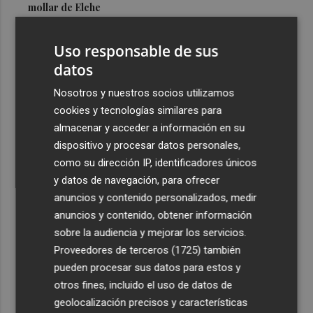
mollar de Elche
3
María Escarmiento se suma a El Kanka en el cartel del
Uso responsable de sus
festival Epicentro de Mula
datos
4
UPCT Makers culmina con éxito un catamarán para
monitorizar el Mar Menor y ya prepara un dron
Nosotros y nuestros socios utilizamos
submarino autónomo
cookies y tecnologías similares para
almacenar y acceder a información en su
5
Una batea clochinera se hunde y otra sufre daños en un
dispositivo y procesar datos personales,
incidente con un buque en el puerto de Valencia
como su dirección IP, identificadores únicos
y datos de navegación, para ofrecer
anuncios y contenido personalizados, medir
anuncios y contenido, obtener información
sobre la audiencia y mejorar los servicios.
Recibe toda la actualidad de
Proveedores de terceros (1725)
también
Plaza Podcast en tu correo
pueden procesar sus datos para estos y
otros fines, incluido el uso de datos de
Quiero suscribirme
geolocalización precisos y características