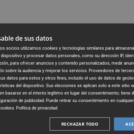
able de sus datos
os socios utilizamos cookies y tecnologías similares para almacena
dispositivo y procesar datos personales, como su dirección IP, iden
ción, para ofrecer anuncios y contenido personalizados, medir anun
n sobre la audiencia y mejorar los servicios.
Proveedores de tercer
s datos para estos y otros fines, incluido el uso de datos de geolo
rísticas del dispositivo. Sus elecciones se aplican solo a este sitio
 basarse en el interés legítimo en lugar del consentimiento; tiene 
guración de publicidad
. Puede retirar su consentimiento en cualqu
Recibe toda la actualidad de
cookies
.
Política de privacidad
Plaza Podcast en tu correo
RECHAZAR TODO
ACE