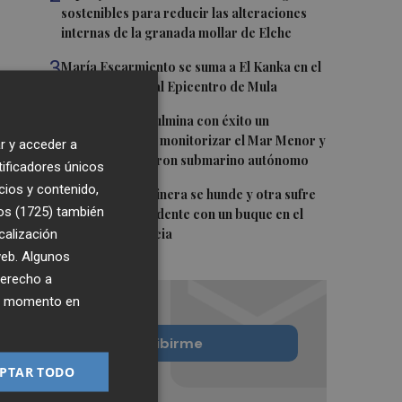
sostenibles para reducir las alteraciones
internas de la granada mollar de Elche
3
María Escarmiento se suma a El Kanka en el
cartel del festival Epicentro de Mula
4
UPCT Makers culmina con éxito un
catamarán para monitorizar el Mar Menor y
r y acceder a
ya prepara un dron submarino autónomo
tificadores únicos
cios y contenido,
5
Una batea clochinera se hunde y otra sufre
os (1725)
también
daños en un incidente con un buque en el
calización
puerto de Valencia
 web. Algunos
derecho a
ier momento en
Quiero suscribirme
PTAR TODO