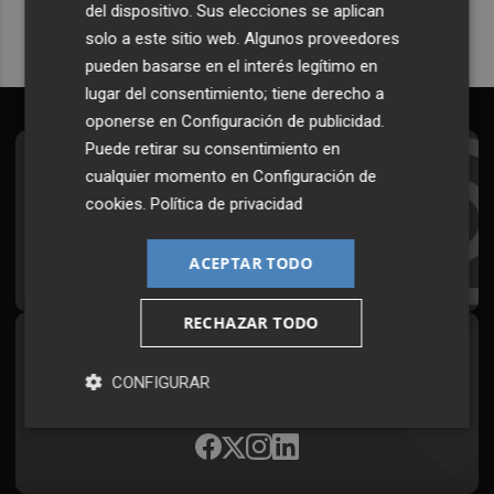
del dispositivo. Sus elecciones se aplican
solo a este sitio web. Algunos proveedores
pueden basarse en el interés legítimo en
lugar del consentimiento; tiene derecho a
oponerse en
Configuración de publicidad
.
Puede retirar su consentimiento en
Suscríbete al Boletín
cualquier momento en
Configuración de
cookies
.
Política de privacidad
Todos los días a primera hora en tu email
¡Quiero suscribirme!
ACEPTAR TODO
RECHAZAR TODO
Síguenos en redes
CONFIGURAR
Plaza Podcast, desde cualquier medio