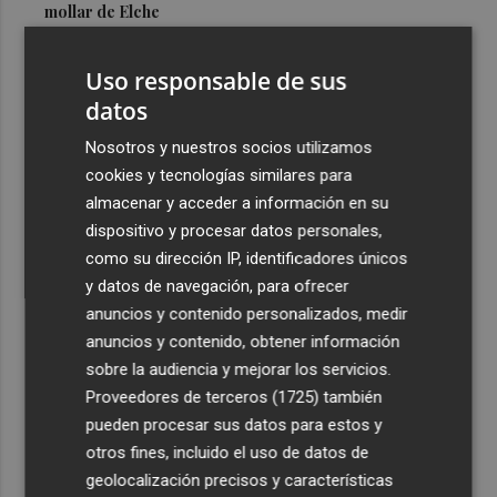
mollar de Elche
3
María Escarmiento se suma a El Kanka en el cartel del
Uso responsable de sus
festival Epicentro de Mula
datos
4
UPCT Makers culmina con éxito un catamarán para
monitorizar el Mar Menor y ya prepara un dron
Nosotros y nuestros socios utilizamos
submarino autónomo
cookies y tecnologías similares para
almacenar y acceder a información en su
5
Una batea clochinera se hunde y otra sufre daños en un
dispositivo y procesar datos personales,
incidente con un buque en el puerto de Valencia
como su dirección IP, identificadores únicos
y datos de navegación, para ofrecer
anuncios y contenido personalizados, medir
anuncios y contenido, obtener información
sobre la audiencia y mejorar los servicios.
Recibe toda la actualidad de
Proveedores de terceros (1725)
también
Plaza Podcast en tu correo
pueden procesar sus datos para estos y
otros fines, incluido el uso de datos de
Quiero suscribirme
geolocalización precisos y características