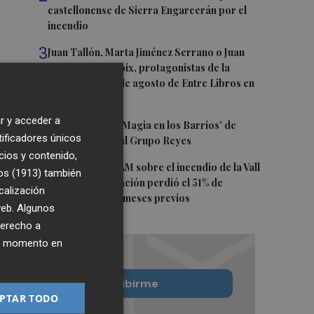
castellonense de Sierra Engarcerán por el
incendio
3
Juan Tallón, Marta Jiménez Serrano o Juan
Evaristo Valls Boix, protagonistas de la
programación de agosto de Entre Libros en
Benicàssim
r y acceder a
4
Los talleres de ‘Magia en los Barrios’ de
tificadores únicos
Castelló llegan al Grupo Reyes
cios y contenido,
5
Informe del CEAM sobre el incendio de la Vall
os (1913)
también
d'Uixó: la vegetación perdió el 51% de
calización
humedad en los meses previos
 web. Algunos
derecho a
ier momento en
Quiero suscribirme
PTAR TODO