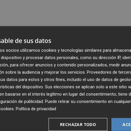
able de sus datos
os socios utilizamos cookies y tecnologías similares para almacena
dispositivo y procesar datos personales, como su dirección IP, iden
ción, para ofrecer anuncios y contenido personalizados, medir anun
n sobre la audiencia y mejorar los servicios.
Proveedores de tercer
s datos para estos y otros fines, incluido el uso de datos de geolo
rísticas del dispositivo. Sus elecciones se aplican solo a este sitio
 basarse en el interés legítimo en lugar del consentimiento; tiene 
guración de publicidad
. Puede retirar su consentimiento en cualqu
cookies
.
Política de privacidad
Recibe toda la actualidad de
Plaza Podcast en tu correo
RECHAZAR TODO
ACE