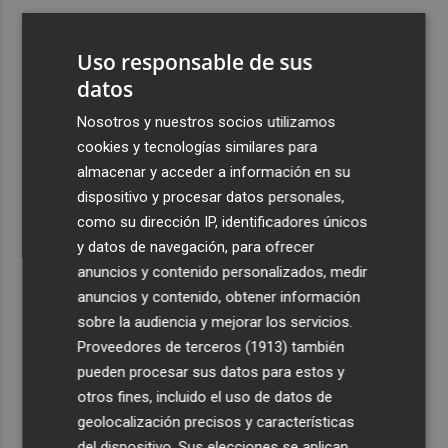
3
Ferran Torres, recibido con un baño de masas en su
pueblo: "Allá donde voy siempre digo que soy de Foios"
Uso responsable de sus
4
datos
Foios se vuelca con Ferran Torres
Nosotros y nuestros socios utilizamos
5
Las '200 vidas' que llevaron a Paco Rabal de Águilas a la
cookies y tecnologías similares para
cima del cine: un documental recupera la voz y la mirada
almacenar y acceder a información en su
del actor
dispositivo y procesar datos personales,
como su dirección IP, identificadores únicos
y datos de navegación, para ofrecer
anuncios y contenido personalizados, medir
anuncios y contenido, obtener información
sobre la audiencia y mejorar los servicios.
Recibe toda la actualidad de
Proveedores de terceros (1913)
también
Plaza Podcast en tu correo
pueden procesar sus datos para estos y
otros fines, incluido el uso de datos de
Quiero suscribirme
geolocalización precisos y características
del dispositivo. Sus elecciones se aplican