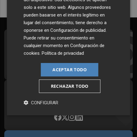
solo a este sitio web. Algunos proveedores
pueden basarse en el interés legítimo en
lugar del consentimiento; tiene derecho a
oponerse en
Configuración de publicidad
.
Puede retirar su consentimiento en
Suscríbete al Boletín
cualquier momento en
Configuración de
Todos los días a primera hora en tu email
cookies
.
Política de privacidad
¡Quiero suscribirme!
ACEPTAR TODO
RECHAZAR TODO
Síguenos en redes
Plaza Podcast, desde cualquier medio
CONFIGURAR