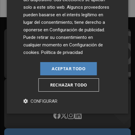
solo a este sitio web. Algunos proveedores
pueden basarse en el interés legítimo en
lugar del consentimiento; tiene derecho a
oponerse en
Configuración de publicidad
.
Puede retirar su consentimiento en
Suscríbete al Boletín
cualquier momento en
Configuración de
Todos los días a primera hora en tu email
cookies
.
Política de privacidad
¡Quiero suscribirme!
ACEPTAR TODO
RECHAZAR TODO
Síguenos en redes
Plaza Podcast, desde cualquier medio
CONFIGURAR