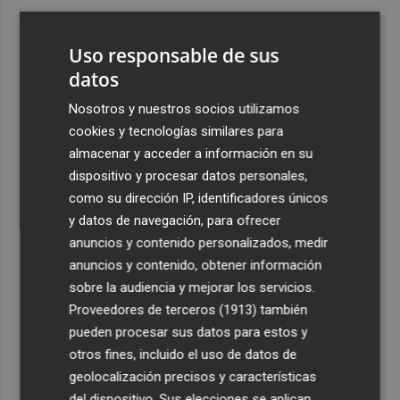
3
Estimar Marina Farnals, escenario de 'El último mono',
una comedia rodada con València como telón de fondo
Uso responsable de sus
4
datos
Carlos Corberán contará con 14 profesionales en su
cuerpo técnico para la 2026-27
Nosotros y nuestros socios utilizamos
5
El Valencia CF y Cervezas Turia apoyarán a los
cookies y tecnologías similares para
hosteleros afectados por los incendios con una iniciativa
almacenar y acceder a información en su
especial en el Trofeu Taronja
dispositivo y procesar datos personales,
como su dirección IP, identificadores únicos
y datos de navegación, para ofrecer
anuncios y contenido personalizados, medir
anuncios y contenido, obtener información
sobre la audiencia y mejorar los servicios.
Recibe toda la actualidad de
Proveedores de terceros (1913)
también
Plaza Podcast en tu correo
pueden procesar sus datos para estos y
otros fines, incluido el uso de datos de
Quiero suscribirme
geolocalización precisos y características
del dispositivo. Sus elecciones se aplican