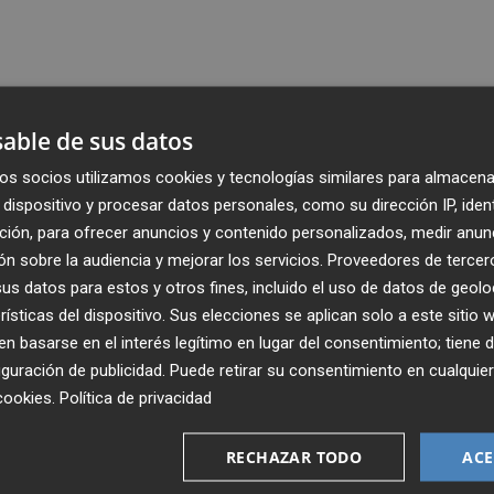
able de sus datos
os socios utilizamos cookies y tecnologías similares para almacena
dispositivo y procesar datos personales, como su dirección IP, iden
ción, para ofrecer anuncios y contenido personalizados, medir anun
n sobre la audiencia y mejorar los servicios.
Proveedores de tercer
s datos para estos y otros fines, incluido el uso de datos de geolo
rísticas del dispositivo. Sus elecciones se aplican solo a este sitio
 basarse en el interés legítimo en lugar del consentimiento; tiene 
guración de publicidad
. Puede retirar su consentimiento en cualqu
Recibe toda la actualidad de
cookies
.
Política de privacidad
Plaza Podcast en tu correo
RECHAZAR TODO
ACE