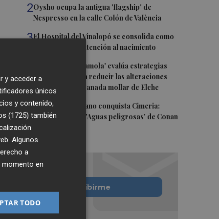
2
Oysho ocupa la antigua 'flagship' de
Nespresso en la calle Colón de València
3
El Hospital del Vinalopó se consolida como
referente en la atención al nacimiento
4
El proyecto 'Gramola' evalúa estrategias
sostenibles para reducir las alteraciones
r y acceder a
internas de la granada mollar de Elche
tificadores únicos
cios y contenido,
5
El talento murciano conquista Cimeria:
os (1725)
también
Dagnino ilustra 'Aguas peligrosas' de Conan
calización
el Bárbaro
 web. Algunos
derecho a
ier momento en
Quiero suscribirme
PTAR TODO