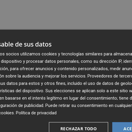
able de sus datos
os socios utilizamos cookies y tecnologías similares para almacena
dispositivo y procesar datos personales, como su dirección IP, iden
ción, para ofrecer anuncios y contenido personalizados, medir anun
n sobre la audiencia y mejorar los servicios.
Proveedores de tercer
s datos para estos y otros fines, incluido el uso de datos de geolo
rísticas del dispositivo. Sus elecciones se aplican solo a este sitio
 basarse en el interés legítimo en lugar del consentimiento; tiene 
guración de publicidad
. Puede retirar su consentimiento en cualqu
cookies
.
Política de privacidad
Recibe toda la actualidad de
Plaza Podcast en tu correo
RECHAZAR TODO
ACE