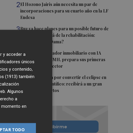
2
El Hozono Jairis aún necesita un par de
incorporaciones para su cuarto año en la LF
Endesa
3
Ruz ya hace planes para un posible futuro de
Clarisas, más allá de la rehabilitación:
¿retorno de la Dama?
4
ViviFind, el buscador inmobiliario con IA
r y acceder a
surgido del PCUMH, prepara sus primeras
tificadores únicos
alianzas con el sector
cios y contenido,
os (1913)
5
también
Castelló apuesta por convertir el eclipse en
calización
un referente científico: recibirá a un gran
equipo de expertos
 web. Algunos
derecho a
ier momento en
Quiero suscribirme
PTAR TODO