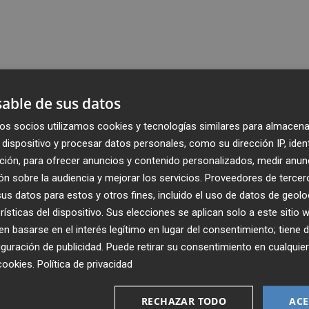
able de sus datos
os socios utilizamos cookies y tecnologías similares para almacena
dispositivo y procesar datos personales, como su dirección IP, iden
ción, para ofrecer anuncios y contenido personalizados, medir anun
n sobre la audiencia y mejorar los servicios.
Proveedores de tercer
s datos para estos y otros fines, incluido el uso de datos de geolo
rísticas del dispositivo. Sus elecciones se aplican solo a este sitio
 basarse en el interés legítimo en lugar del consentimiento; tiene 
guración de publicidad
. Puede retirar su consentimiento en cualqu
cookies
.
Política de privacidad
Recibe toda la actualidad de
Plaza Podcast en tu correo
RECHAZAR TODO
ACE