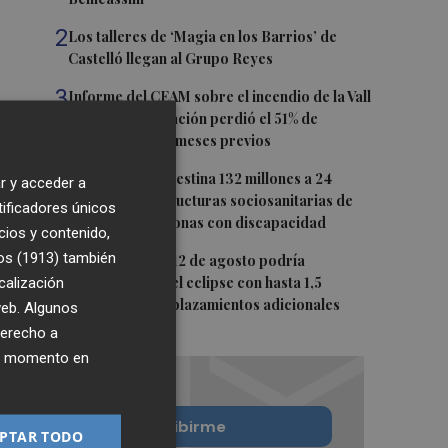
2
Los talleres de ‘Magia en los Barrios’ de
Castelló llegan al Grupo Reyes
3
Informe del CEAM sobre el incendio de la Vall
d'Uixó: la vegetación perdió el 51% de
humedad en los meses previos
4
La Generalitat destina 132 millones a 24
r y acceder a
nuevas infraestructuras sociosanitarias de
tificadores únicos
mayores y personas con discapacidad
cios y contenido,
os (1913)
5
también
La movilidad el 12 de agosto podría
calización
duplicarse por el eclipse con hasta 1,5
millones de desplazamientos adicionales
 web. Algunos
derecho a
ier momento en
Quiero suscribirme
PTAR TODO