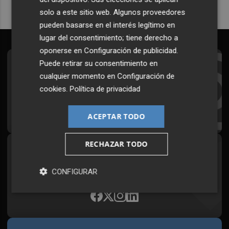
solo a este sitio web. Algunos proveedores
pueden basarse en el interés legítimo en
lugar del consentimiento; tiene derecho a
oponerse en
Configuración de publicidad
.
Puede retirar su consentimiento en
Suscríbete al Boletín
cualquier momento en
Configuración de
Todos los días a primera hora en tu email
cookies
.
Política de privacidad
¡Quiero suscribirme!
ACEPTAR TODO
RECHAZAR TODO
Síguenos en redes
Plaza Podcast, desde cualquier medio
CONFIGURAR