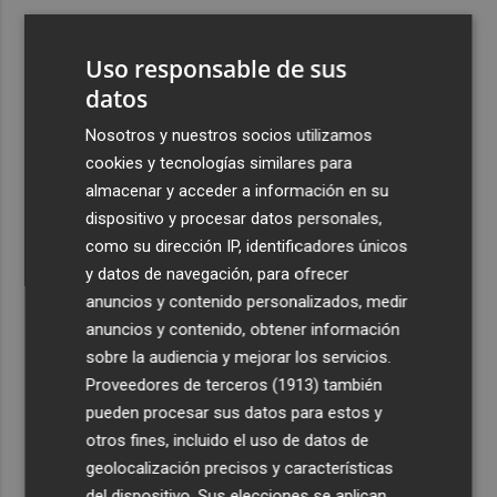
3
Un gol de Bardeli decide el duelo entre el Levante y su
filial (1-0)
Uso responsable de sus
4
datos
Vuelven las lluvias este domingo: activan la alerta por
tormentas y posible granizo en la Vega del Segura,
Nosotros y nuestros socios utilizamos
Noroeste, Altiplano y Guadalentín
cookies y tecnologías similares para
5
Asaja Alicante calcula que en la provincia se arrancarán
almacenar y acceder a información en su
50.000 plantas enfermas por clorosis nervial amarilla
dispositivo y procesar datos personales,
como su dirección IP, identificadores únicos
y datos de navegación, para ofrecer
anuncios y contenido personalizados, medir
anuncios y contenido, obtener información
sobre la audiencia y mejorar los servicios.
Recibe toda la actualidad de
Proveedores de terceros (1913)
también
Plaza Podcast en tu correo
pueden procesar sus datos para estos y
otros fines, incluido el uso de datos de
Quiero suscribirme
geolocalización precisos y características
del dispositivo. Sus elecciones se aplican