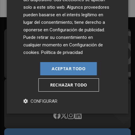
solo a este sitio web. Algunos proveedores
pueden basarse en el interés legítimo en
lugar del consentimiento; tiene derecho a
oponerse en
Configuración de publicidad
.
Puede retirar su consentimiento en
Suscríbete al Boletín
cualquier momento en
Configuración de
Todos los días a primera hora en tu email
cookies
.
Política de privacidad
¡Quiero suscribirme!
ACEPTAR TODO
RECHAZAR TODO
Síguenos en redes
Plaza Podcast, desde cualquier medio
CONFIGURAR