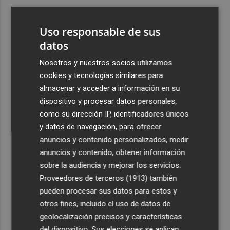
3
España amplía a siete aeropuertos, entre ellos Alicante-
Elche y Manises, los controles aleatorios a viajeros de
Uso responsable de sus
Italia
datos
4
La Biblioteca Valenciana conmemora el 750 aniversario
Nosotros y nuestros socios utilizamos
del legado de Jaume I
cookies y tecnologías similares para
5
Una gran cadena humana de cariño y reivindicación se
almacenar y acceder a información en su
vuelve a abrazar en las playas por el Mar Menor
dispositivo y procesar datos personales,
como su dirección IP, identificadores únicos
y datos de navegación, para ofrecer
anuncios y contenido personalizados, medir
anuncios y contenido, obtener información
sobre la audiencia y mejorar los servicios.
Recibe toda la actualidad de
Proveedores de terceros (1913)
también
Plaza Podcast en tu correo
pueden procesar sus datos para estos y
otros fines, incluido el uso de datos de
Quiero suscribirme
geolocalización precisos y características
del dispositivo. Sus elecciones se aplican