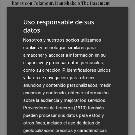
horas con Folamour, Dan Shake o The Basement
3
Italia rechaza el ultimátum de España y no reevaluará la
Uso responsable de sus
suspensión de Schengen hasta el 15 de agosto
datos
4
Leire Díez niega que su "investigación" buscara
"desestabilizar" ninguna causa "que afectara a los
Nosotros y nuestros socios utilizamos
intereses del PSOE"
cookies y tecnologías similares para
almacenar y acceder a información en su
5
Castelló acogerá la obra "Helios y Selene" de la
dispositivo y procesar datos personales,
compañía Te Falta Calle: será creada para el eclipse
como su dirección IP, identificadores únicos
y datos de navegación, para ofrecer
anuncios y contenido personalizados, medir
anuncios y contenido, obtener información
sobre la audiencia y mejorar los servicios.
Recibe toda la actualidad de
Proveedores de terceros (1913)
también
Plaza Podcast en tu correo
pueden procesar sus datos para estos y
otros fines, incluido el uso de datos de
Quiero suscribirme
geolocalización precisos y características