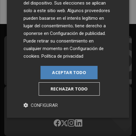
del dispositivo. Sus elecciones se aplican
solo a este sitio web. Algunos proveedores
pueden basarse en el interés legítimo en
lugar del consentimiento; tiene derecho a
oponerse en
Configuración de publicidad
.
Puede retirar su consentimiento en
Suscríbete al Boletín
cualquier momento en
Configuración de
cookies
.
Política de privacidad
Todos los días a primera hora en tu email
¡Quiero suscribirme!
ACEPTAR TODO
RECHAZAR TODO
Síguenos en redes
CONFIGURAR
Plaza Podcast, desde cualquier medio