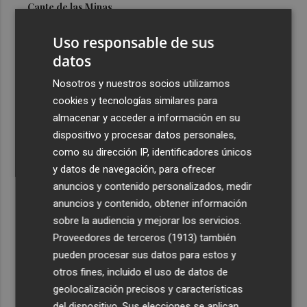
Cante de las Minas
3
El Castell de l'Olla de Altea 2026, en imágenes
Uso responsable de sus
datos
4
El Villarreal pone el broche de oro a la pretemporada
Nosotros y nuestros socios utilizamos
con una victoria contra el Galatasaray
cookies y tecnologías similares para
5
Kiat Lim preside por primera vez un partido en Mestalla
almacenar y acceder a información en su
dispositivo y procesar datos personales,
como su dirección IP, identificadores únicos
y datos de navegación, para ofrecer
anuncios y contenido personalizados, medir
anuncios y contenido, obtener información
sobre la audiencia y mejorar los servicios.
Recibe toda la actualidad de
Proveedores de terceros (1913)
también
Plaza Podcast en tu correo
pueden procesar sus datos para estos y
otros fines, incluido el uso de datos de
Quiero suscribirme
geolocalización precisos y características
del dispositivo. Sus elecciones se aplican