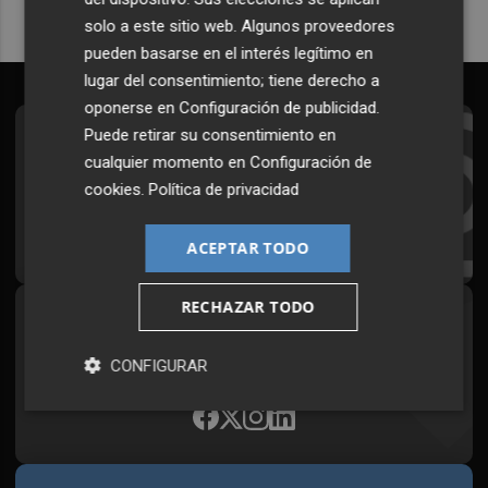
solo a este sitio web. Algunos proveedores
pueden basarse en el interés legítimo en
lugar del consentimiento; tiene derecho a
oponerse en
Configuración de publicidad
.
Puede retirar su consentimiento en
Suscríbete al Boletín
cualquier momento en
Configuración de
Todos los días a primera hora en tu email
cookies
.
Política de privacidad
¡Quiero suscribirme!
ACEPTAR TODO
RECHAZAR TODO
Síguenos en redes
Plaza Podcast, desde cualquier medio
CONFIGURAR