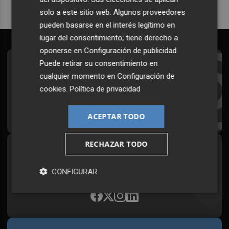
solo a este sitio web. Algunos proveedores
pueden basarse en el interés legítimo en
lugar del consentimiento; tiene derecho a
oponerse en
Configuración de publicidad
.
Puede retirar su consentimiento en
Suscríbete al Boletín
cualquier momento en
Configuración de
Todos los días a primera hora en tu email
cookies
.
Política de privacidad
¡Quiero suscribirme!
ACEPTAR TODO
RECHAZAR TODO
Síguenos en redes
Plaza Podcast, desde cualquier medio
CONFIGURAR