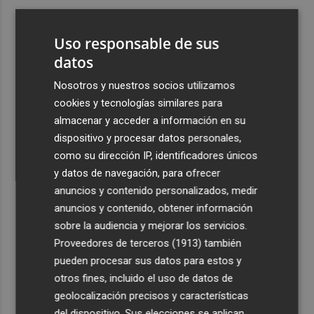
3
El oleoturismo se abre al público internacional con la
gastronomía como reclamo
Uso responsable de sus
4
datos
Retiran vertidos incontrolados de fibrocemento en La
Aljorra, La Palma, Los Belones, Torreciega, El Palmero,
Nosotros y nuestros socios utilizamos
Los Chorrillos y La Aparecida
cookies y tecnologías similares para
5
El eclipse del 12 de agosto será "un espectáculo visual" y
almacenar y acceder a información en su
permitirá ver las perseidas "de día"
dispositivo y procesar datos personales,
como su dirección IP, identificadores únicos
y datos de navegación, para ofrecer
anuncios y contenido personalizados, medir
anuncios y contenido, obtener información
sobre la audiencia y mejorar los servicios.
Recibe toda la actualidad de
Proveedores de terceros (1913)
también
Plaza Podcast en tu correo
pueden procesar sus datos para estos y
otros fines, incluido el uso de datos de
Quiero suscribirme
geolocalización precisos y características
del dispositivo. Sus elecciones se aplican