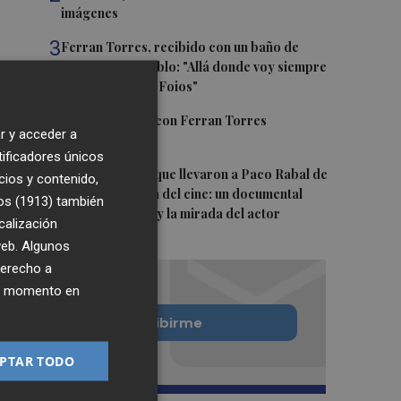
imágenes
3
Ferran Torres, recibido con un baño de
masas en su pueblo: "Allá donde voy siempre
digo que soy de Foios"
4
Foios se vuelca con Ferran Torres
r y acceder a
tificadores únicos
5
Las '200 vidas' que llevaron a Paco Rabal de
cios y contenido,
Águilas a la cima del cine: un documental
os (1913)
también
recupera la voz y la mirada del actor
calización
 web. Algunos
derecho a
ier momento en
Quiero suscribirme
PTAR TODO