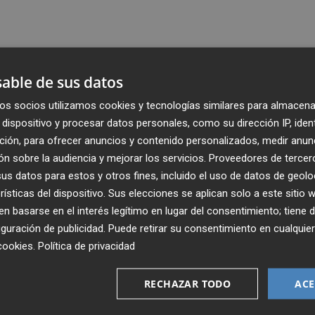
able de sus datos
os socios utilizamos cookies y tecnologías similares para almacena
dispositivo y procesar datos personales, como su dirección IP, iden
ción, para ofrecer anuncios y contenido personalizados, medir anun
n sobre la audiencia y mejorar los servicios.
Proveedores de tercer
s datos para estos y otros fines, incluido el uso de datos de geolo
rísticas del dispositivo. Sus elecciones se aplican solo a este sitio
 basarse en el interés legítimo en lugar del consentimiento; tiene 
guración de publicidad
. Puede retirar su consentimiento en cualqu
Recibe toda la actualidad de
cookies
.
Política de privacidad
Plaza Podcast en tu correo
RECHAZAR TODO
ACE