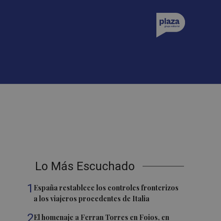
Lo Más Escuchado
1
España restablece los controles fronterizos
a los viajeros procedentes de Italia
2
El homenaje a Ferran Torres en Foios, en