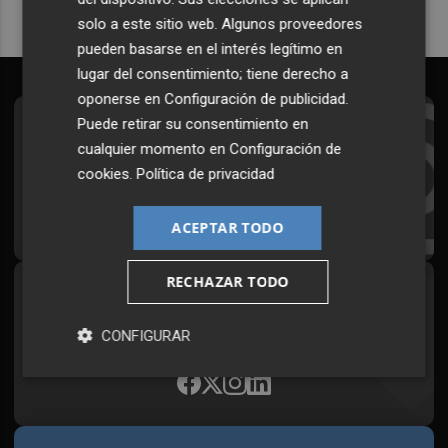
solo a este sitio web. Algunos proveedores
pueden basarse en el interés legítimo en
lugar del consentimiento; tiene derecho a
oponerse en
Configuración de publicidad
.
Puede retirar su consentimiento en
Suscríbete al Boletín
cualquier momento en
Configuración de
Todos los días a primera hora en tu email
cookies
.
Política de privacidad
¡Quiero suscribirme!
ACEPTAR TODO
RECHAZAR TODO
Síguenos en redes
Plaza Podcast, desde cualquier medio
CONFIGURAR