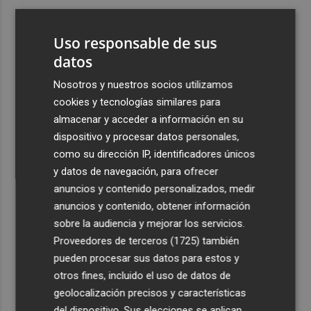
3
Las nuevas rutas y el turismo espolean el aeropuerto de
Castellón: alcanza en julio el mejor resultado mensual de
Uso responsable de sus
pasajeros de su historia
datos
4
La Diputación inicia la trámites de licitación para la
Nosotros y nuestros socios utilizamos
explotación del balneario de Benassal
cookies y tecnologías similares para
5
La geolocalización llega a la huerta y el campo de
almacenar y acceder a información en su
Murcia para agilizar la respuesta ante emergencias
dispositivo y procesar datos personales,
como su dirección IP, identificadores únicos
y datos de navegación, para ofrecer
anuncios y contenido personalizados, medir
anuncios y contenido, obtener información
sobre la audiencia y mejorar los servicios.
Recibe toda la actualidad de
Proveedores de terceros (1725)
también
Plaza Podcast en tu correo
pueden procesar sus datos para estos y
otros fines, incluido el uso de datos de
Quiero suscribirme
geolocalización precisos y características
del dispositivo. Sus elecciones se aplican