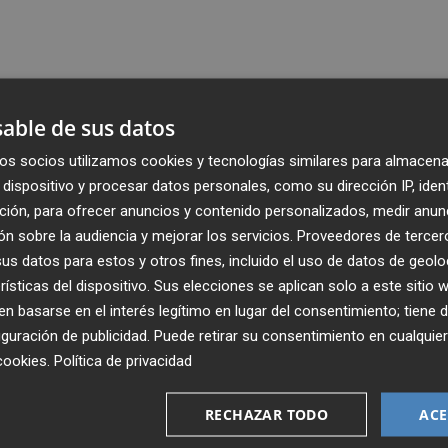
able de sus datos
os socios utilizamos cookies y tecnologías similares para almacena
dispositivo y procesar datos personales, como su dirección IP, iden
ción, para ofrecer anuncios y contenido personalizados, medir anun
n sobre la audiencia y mejorar los servicios.
Proveedores de tercer
s datos para estos y otros fines, incluido el uso de datos de geolo
rísticas del dispositivo. Sus elecciones se aplican solo a este sitio
 basarse en el interés legítimo en lugar del consentimiento; tiene 
guración de publicidad
. Puede retirar su consentimiento en cualqu
Recibe toda la actualidad de
cookies
.
Política de privacidad
Plaza Podcast en tu correo
RECHAZAR TODO
ACE