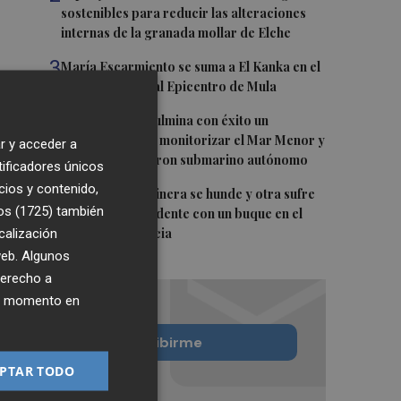
sostenibles para reducir las alteraciones
internas de la granada mollar de Elche
3
María Escarmiento se suma a El Kanka en el
cartel del festival Epicentro de Mula
4
UPCT Makers culmina con éxito un
catamarán para monitorizar el Mar Menor y
r y acceder a
ya prepara un dron submarino autónomo
tificadores únicos
cios y contenido,
5
Una batea clochinera se hunde y otra sufre
os (1725)
también
daños en un incidente con un buque en el
calización
puerto de Valencia
 web. Algunos
derecho a
ier momento en
Quiero suscribirme
PTAR TODO