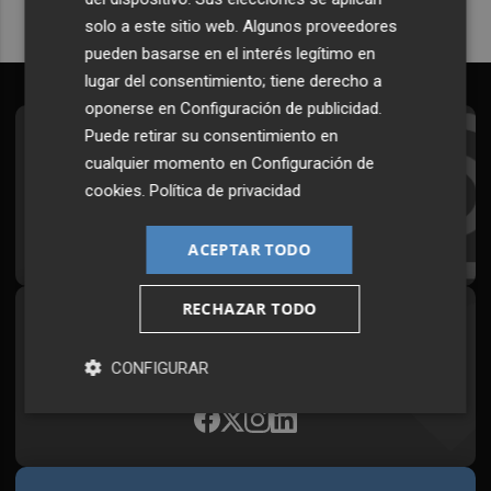
solo a este sitio web. Algunos proveedores
pueden basarse en el interés legítimo en
lugar del consentimiento; tiene derecho a
oponerse en
Configuración de publicidad
.
Puede retirar su consentimiento en
Suscríbete al Boletín
cualquier momento en
Configuración de
Todos los días a primera hora en tu email
cookies
.
Política de privacidad
¡Quiero suscribirme!
ACEPTAR TODO
RECHAZAR TODO
Síguenos en redes
Plaza Podcast, desde cualquier medio
CONFIGURAR