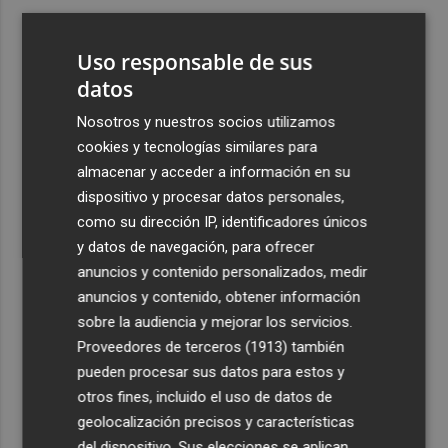
3
De Frida Kahlo a Kubrick: un repaso por los eclipses de
la cultura
Uso responsable de sus
4
datos
El Villarreal cierra la pretemporada con buenas
sensaciones y Ayoze como goleador
Nosotros y nuestros socios utilizamos
5
Más de medio millar de festeros de Ufece se reivindican
cookies y tecnologías similares para
en el pregón en Elche: "se nota, se siente, el campo está
almacenar y acceder a información en su
presente"
dispositivo y procesar datos personales,
como su dirección IP, identificadores únicos
y datos de navegación, para ofrecer
anuncios y contenido personalizados, medir
anuncios y contenido, obtener información
sobre la audiencia y mejorar los servicios.
Recibe toda la actualidad de
Proveedores de terceros (1913)
también
Plaza Podcast en tu correo
pueden procesar sus datos para estos y
otros fines, incluido el uso de datos de
Quiero suscribirme
geolocalización precisos y características
del dispositivo. Sus elecciones se aplican