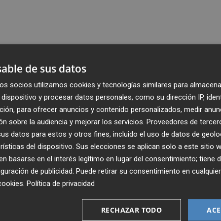
able de sus datos
os socios utilizamos cookies y tecnologías similares para almacena
dispositivo y procesar datos personales, como su dirección IP, iden
ción, para ofrecer anuncios y contenido personalizados, medir anun
n sobre la audiencia y mejorar los servicios.
Proveedores de tercer
s datos para estos y otros fines, incluido el uso de datos de geolo
rísticas del dispositivo. Sus elecciones se aplican solo a este sitio
 basarse en el interés legítimo en lugar del consentimiento; tiene 
guración de publicidad
. Puede retirar su consentimiento en cualqu
cookies
.
Política de privacidad
Recibe toda la actualidad de
Plaza Podcast en tu correo
RECHAZAR TODO
ACE