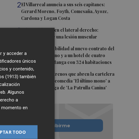
2
El Villarreal anuncia a sus seis capitanes:
Gerard Moreno, Foyth, Comesaña, Ayoze,
Cardona y Logan Costa
3
Más problemas en el lateral derecho:
Monferrer sufre una lesión muscular
4
San Javier da viabilidad al nuevo contrato del
r y acceder a
transporte urbano y a un hotel de cuatro
tificadores únicos
estrellas en La Manga con 324 habitaciones
cios y contenido,
5
Estos son los estrenos que abren la cartelera
os (1913)
también
en agosto: de la comedia 'El último mono' a
calización
una nueva entrega de 'La Patrulla Canina'
 web. Algunos
derecho a
ier momento en
Quiero suscribirme
PTAR TODO