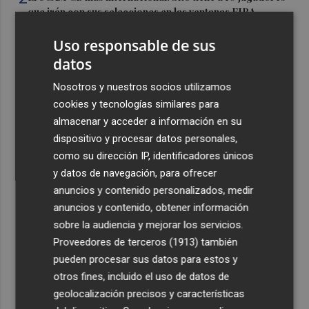
que irán con sus selecciones en las ventanas FIBA
3
La Región de Murcia es la cuarta provincia que más
Uso responsable de sus
exporta a África: Marruecos, el primer destino
datos
4
La Región de Murcia celebra la Semana de la Juventud
Nosotros y nuestros socios utilizamos
con cinco días de actividades
cookies y tecnologías similares para
5
El coste de la vivienda: 1.338 € netos al mes, el salario
almacenar y acceder a información en su
mínimo para poder comprar una vivienda en Castellón
dispositivo y procesar datos personales,
como su dirección IP, identificadores únicos
y datos de navegación, para ofrecer
anuncios y contenido personalizados, medir
anuncios y contenido, obtener información
sobre la audiencia y mejorar los servicios.
Recibe toda la actualidad de
Proveedores de terceros (1913)
también
Plaza Podcast en tu correo
pueden procesar sus datos para estos y
otros fines, incluido el uso de datos de
Quiero suscribirme
geolocalización precisos y características