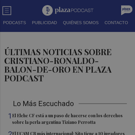
PODCASTS
PUBLICIDAD
QUIÉNES SOMOS
CONTACTO
ÚLTIMAS NOTICIAS SOBRE
CRISTIANO-RONALDO-
BALON-DE-ORO EN PLAZA
PODCAST
Lo Más Escuchado
1
El Elche CF está a un paso de hacerse con los derechos
sobre la perla argentina Tiziano Perrotta
2
El UCAM CB más internacional: Sito tiene a 10 jugadores