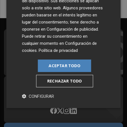
del dispositivo. Sus elecciones se aplican
solo a este sitio web. Algunos proveedores
pueden basarse en el interés legítimo en
lugar del consentimiento; tiene derecho a
oponerse en
Configuración de publicidad
.
Puede retirar su consentimiento en
Suscríbete al Boletín
cualquier momento en
Configuración de
Todos los días a primera hora en tu email
cookies
.
Política de privacidad
¡Quiero suscribirme!
ACEPTAR TODO
RECHAZAR TODO
Síguenos en redes
CONFIGURAR
Plaza Podcast, desde cualquier medio