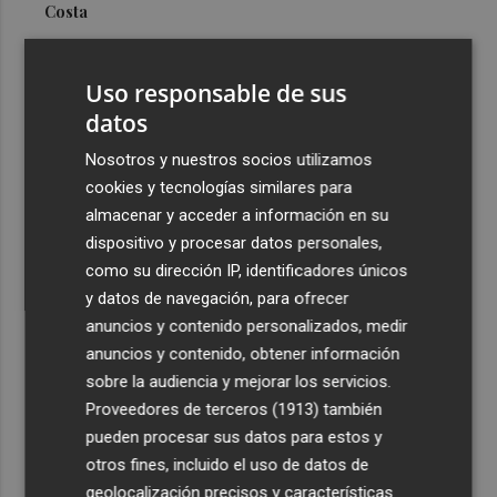
Costa
3
Más problemas en el lateral derecho: Monferrer sufre
una lesión muscular
Uso responsable de sus
4
datos
San Javier da viabilidad al nuevo contrato del transporte
urbano y a un hotel de cuatro estrellas en La Manga con
Nosotros y nuestros socios utilizamos
324 habitaciones
cookies y tecnologías similares para
5
Estos son los estrenos que abren la cartelera en agosto:
almacenar y acceder a información en su
de la comedia 'El último mono' a una nueva entrega de
dispositivo y procesar datos personales,
'La Patrulla Canina'
como su dirección IP, identificadores únicos
y datos de navegación, para ofrecer
anuncios y contenido personalizados, medir
anuncios y contenido, obtener información
sobre la audiencia y mejorar los servicios.
Proveedores de terceros (1913)
también
Recibe toda la actualidad de
pueden procesar sus datos para estos y
Plaza Podcast en tu correo
otros fines, incluido el uso de datos de
geolocalización precisos y características
Quiero suscribirme