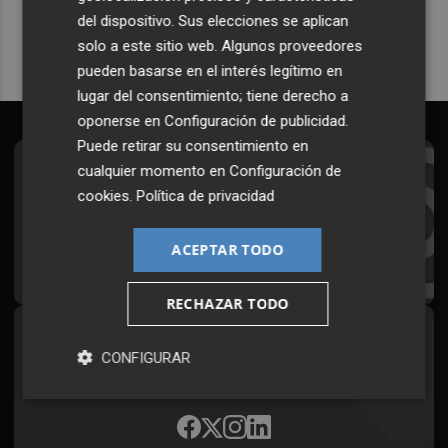
del dispositivo. Sus elecciones se aplican
solo a este sitio web. Algunos proveedores
pueden basarse en el interés legítimo en
lugar del consentimiento; tiene derecho a
oponerse en
Configuración de publicidad
.
Puede retirar su consentimiento en
cualquier momento en
Configuración de
Suscríbete al Boletín
cookies
.
Política de privacidad
Todos los días a primera hora en tu email
ACEPTAR TODO
¡Quiero suscribirme!
RECHAZAR TODO
Síguenos en redes
CONFIGURAR
Plaza Podcast, desde cualquier medio