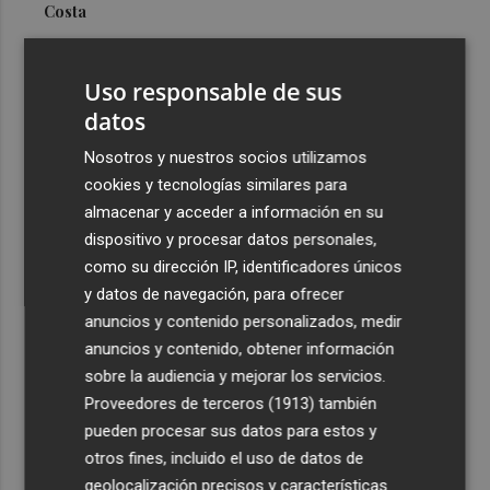
Costa
3
Más problemas en el lateral derecho: Monferrer sufre
una lesión muscular
Uso responsable de sus
4
datos
San Javier da viabilidad al nuevo contrato del transporte
urbano y a un hotel de cuatro estrellas en La Manga con
Nosotros y nuestros socios utilizamos
324 habitaciones
cookies y tecnologías similares para
5
Estos son los estrenos que abren la cartelera en agosto:
almacenar y acceder a información en su
de la comedia 'El último mono' a una nueva entrega de
dispositivo y procesar datos personales,
'La Patrulla Canina'
como su dirección IP, identificadores únicos
y datos de navegación, para ofrecer
anuncios y contenido personalizados, medir
anuncios y contenido, obtener información
sobre la audiencia y mejorar los servicios.
Proveedores de terceros (1913)
también
Recibe toda la actualidad de
pueden procesar sus datos para estos y
Plaza Podcast en tu correo
otros fines, incluido el uso de datos de
geolocalización precisos y características
Quiero suscribirme