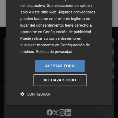
del dispositivo. Sus elecciones se aplican
solo a este sitio web. Algunos proveedores
pueden basarse en el interés legítimo en
lugar del consentimiento; tiene derecho a
oponerse en
Configuración de publicidad
.
Puede retirar su consentimiento en
cualquier momento en
Configuración de
Suscríbete al Boletín
cookies
.
Política de privacidad
Todos los días a primera hora en tu email
ACEPTAR TODO
¡Quiero suscribirme!
RECHAZAR TODO
Síguenos en redes
CONFIGURAR
Plaza Podcast, desde cualquier medio