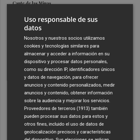
Cante de las Minas
3
El Castell de l'Olla de Altea 2026, en imágenes
Uso responsable de sus
datos
4
El Villarreal pone el broche de oro a la pretemporada
Nosotros y nuestros socios utilizamos
con una victoria contra el Galatasaray
cookies y tecnologías similares para
5
Kiat Lim preside por primera vez un partido en Mestalla
almacenar y acceder a información en su
dispositivo y procesar datos personales,
como su dirección IP, identificadores únicos
y datos de navegación, para ofrecer
anuncios y contenido personalizados, medir
anuncios y contenido, obtener información
sobre la audiencia y mejorar los servicios.
Recibe toda la actualidad de
Proveedores de terceros (1913)
también
Plaza Podcast en tu correo
pueden procesar sus datos para estos y
otros fines, incluido el uso de datos de
Quiero suscribirme
geolocalización precisos y características
del dispositivo. Sus elecciones se aplican