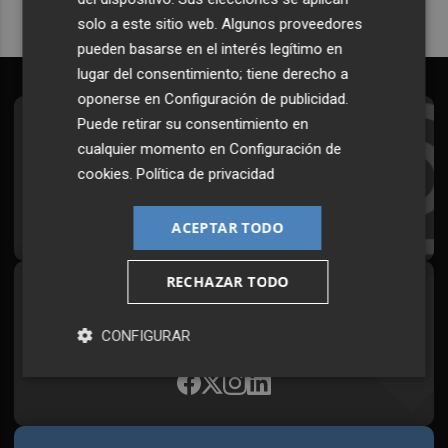
solo a este sitio web. Algunos proveedores
pueden basarse en el interés legítimo en
lugar del consentimiento; tiene derecho a
oponerse en
Configuración de publicidad
.
Puede retirar su consentimiento en
Suscríbete al Boletín
cualquier momento en
Configuración de
Todos los días a primera hora en tu email
cookies
.
Política de privacidad
¡Quiero suscribirme!
ACEPTAR TODO
RECHAZAR TODO
Síguenos en redes
Plaza Podcast, desde cualquier medio
CONFIGURAR