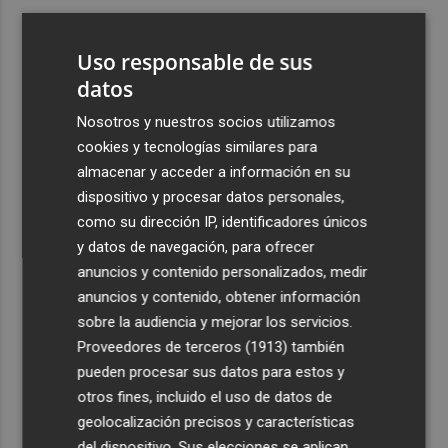
3
Ferran Torres, recibido con un baño de masas en su
pueblo: "Allá donde voy siempre digo que soy de Foios"
Uso responsable de sus
4
datos
Foios se vuelca con Ferran Torres
Nosotros y nuestros socios utilizamos
5
La serie murciana protagonizada por un conejo de
cookies y tecnologías similares para
peluche malhablado y gamberro que triunfa en las
almacenar y acceder a información en su
redes: así es 'Yván y Lolo'
dispositivo y procesar datos personales,
como su dirección IP, identificadores únicos
y datos de navegación, para ofrecer
anuncios y contenido personalizados, medir
anuncios y contenido, obtener información
sobre la audiencia y mejorar los servicios.
Recibe toda la actualidad de
Proveedores de terceros (1913)
también
Plaza Podcast en tu correo
pueden procesar sus datos para estos y
otros fines, incluido el uso de datos de
Quiero suscribirme
geolocalización precisos y características
del dispositivo. Sus elecciones se aplican