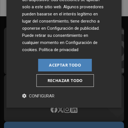
solo a este sitio web. Algunos proveedores
pueden basarse en el interés legítimo en
lugar del consentimiento; tiene derecho a
oponerse en
Configuración de publicidad
.
Puede retirar su consentimiento en
Suscríbete al Boletín
cualquier momento en
Configuración de
Todos los días a primera hora en tu email
cookies
.
Política de privacidad
¡Quiero suscribirme!
ACEPTAR TODO
RECHAZAR TODO
Síguenos en redes
Plaza Podcast, desde cualquier medio
CONFIGURAR