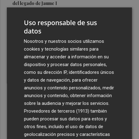
del legado de Jaume I
3
Una gran cadena humana de cariño y reivindicación se
Uso responsable de sus
vuelve a abrazar en las playas por el Mar Menor
datos
4
Levantan el confinamiento del municipio castellonense
de Sierra Engarcerán por el incendio
Nosotros y nuestros socios utilizamos
cookies y tecnologías similares para
5
Juan Tallón, Marta Jiménez Serrano o Juan Evaristo Valls
almacenar y acceder a información en su
Boix, protagonistas de la programación de agosto de
dispositivo y procesar datos personales,
Entre Libros en Benicàssim
como su dirección IP, identificadores únicos
y datos de navegación, para ofrecer
anuncios y contenido personalizados, medir
anuncios y contenido, obtener información
sobre la audiencia y mejorar los servicios.
Recibe toda la actualidad de
Proveedores de terceros (1913)
también
Plaza Podcast en tu correo
pueden procesar sus datos para estos y
otros fines, incluido el uso de datos de
Quiero suscribirme
geolocalización precisos y características