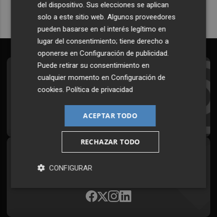
del dispositivo. Sus elecciones se aplican
solo a este sitio web. Algunos proveedores
pueden basarse en el interés legítimo en
lugar del consentimiento; tiene derecho a
oponerse en
Configuración de publicidad
.
Puede retirar su consentimiento en
Suscríbete al Boletín
cualquier momento en
Configuración de
cookies
.
Política de privacidad
Todos los días a primera hora en tu email
¡Quiero suscribirme!
ACEPTAR TODO
RECHAZAR TODO
Síguenos en redes
CONFIGURAR
Plaza Podcast, desde cualquier medio