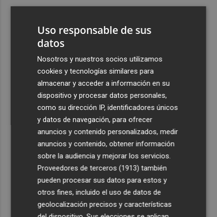
3
Ferran Torres, recibido con un baño de masas en su
pueblo: "Allá donde voy siempre digo que soy de Foios"
Uso responsable de sus
4
datos
Foios se vuelca con Ferran Torres
Nosotros y nuestros socios utilizamos
5
Las '200 vidas' que llevaron a Paco Rabal de Águilas a la
cookies y tecnologías similares para
cima del cine: un documental recupera la voz y la mirada
almacenar y acceder a información en su
del actor
dispositivo y procesar datos personales,
como su dirección IP, identificadores únicos
y datos de navegación, para ofrecer
anuncios y contenido personalizados, medir
anuncios y contenido, obtener información
sobre la audiencia y mejorar los servicios.
Recibe toda la actualidad de
Proveedores de terceros (1913)
también
Plaza Podcast en tu correo
pueden procesar sus datos para estos y
otros fines, incluido el uso de datos de
Quiero suscribirme
geolocalización precisos y características
del dispositivo. Sus elecciones se aplican