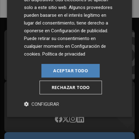
solo a este sitio web. Algunos proveedores
pueden basarse en el interés legítimo en
lugar del consentimiento; tiene derecho a
oponerse en
Configuración de publicidad
.
Puede retirar su consentimiento en
Suscríbete al Boletín
cualquier momento en
Configuración de
Todos los días a primera hora en tu email
cookies
.
Política de privacidad
¡Quiero suscribirme!
ACEPTAR TODO
RECHAZAR TODO
Síguenos en redes
Plaza Podcast, desde cualquier medio
CONFIGURAR