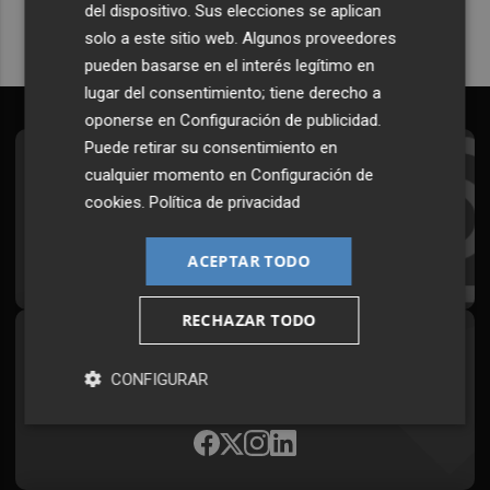
del dispositivo. Sus elecciones se aplican
solo a este sitio web. Algunos proveedores
pueden basarse en el interés legítimo en
lugar del consentimiento; tiene derecho a
oponerse en
Configuración de publicidad
.
Puede retirar su consentimiento en
Suscríbete al Boletín
cualquier momento en
Configuración de
cookies
.
Política de privacidad
Todos los días a primera hora en tu email
¡Quiero suscribirme!
ACEPTAR TODO
RECHAZAR TODO
Síguenos en redes
CONFIGURAR
Plaza Podcast, desde cualquier medio