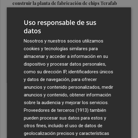
construir la planta de fabricación de chips Terafab
3
El Villarreal realiza su tradicional ofrenda a la Mare de
Uso responsable de sus
Déu de Gràcia y Sant Pasqual Baylón
datos
4
Vila-real denuncia el traslado del Punto de Encuentro
Familiar a Onda por "el perjuicio que supondrá para las
Nosotros y nuestros socios utilizamos
familias"
cookies y tecnologías similares para
almacenar y acceder a información en su
5
Oropesa ultima los preparativos para el eclipse total de
dispositivo y procesar datos personales,
Sol y habilita cuatro puntos informativos
como su dirección IP, identificadores únicos
y datos de navegación, para ofrecer
anuncios y contenido personalizados, medir
anuncios y contenido, obtener información
sobre la audiencia y mejorar los servicios.
Recibe toda la actualidad de
Proveedores de terceros (1913)
también
Plaza Podcast en tu correo
pueden procesar sus datos para estos y
otros fines, incluido el uso de datos de
Quiero suscribirme
geolocalización precisos y características