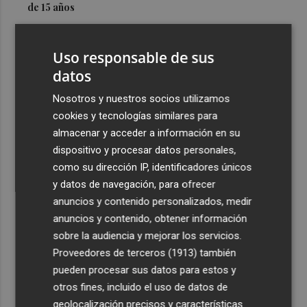
de 15 años
3
Simó destaca el impulso del Gobierno al alquiler
asequible en Castelló frente "a los pisos de 200.000
Uso responsable de sus
euros de Carrasco"
datos
4
Castelló adjudica a Civicons por 600.500 euros las
Nosotros y nuestros socios utilizamos
obras de reforma de la tenencia de alcaldía sur
cookies y tecnologías similares para
5
Castelló acelera el montaje de la infraestructura en las
almacenar y acceder a información en su
playas y el Planetari del eclipse para convertirlo en "un
dispositivo y procesar datos personales,
evento histórico"
como su dirección IP, identificadores únicos
y datos de navegación, para ofrecer
anuncios y contenido personalizados, medir
anuncios y contenido, obtener información
sobre la audiencia y mejorar los servicios.
Proveedores de terceros (1913)
también
Recibe toda la actualidad de
pueden procesar sus datos para estos y
Plaza Podcast en tu correo
otros fines, incluido el uso de datos de
geolocalización precisos y características
Quiero suscribirme