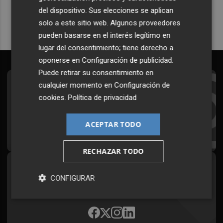
del dispositivo. Sus elecciones se aplican
solo a este sitio web. Algunos proveedores
pueden basarse en el interés legítimo en
lugar del consentimiento; tiene derecho a
oponerse en
Configuración de publicidad
.
Puede retirar su consentimiento en
cualquier momento en
Configuración de
Suscríbete al Boletín
cookies
.
Política de privacidad
Todos los días a primera hora en tu email
ACEPTAR TODO
¡Quiero suscribirme!
RECHAZAR TODO
Síguenos en redes
CONFIGURAR
Plaza Podcast, desde cualquier medio