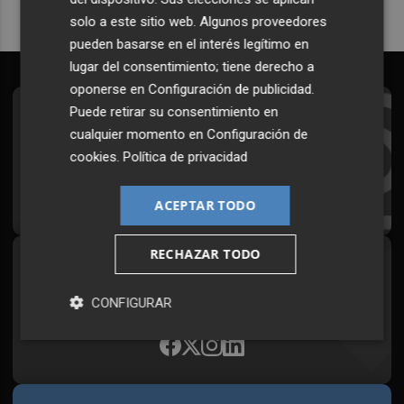
solo a este sitio web. Algunos proveedores
pueden basarse en el interés legítimo en
lugar del consentimiento; tiene derecho a
oponerse en
Configuración de publicidad
.
Puede retirar su consentimiento en
Suscríbete al Boletín
cualquier momento en
Configuración de
Todos los días a primera hora en tu email
cookies
.
Política de privacidad
¡Quiero suscribirme!
ACEPTAR TODO
RECHAZAR TODO
Síguenos en redes
Plaza Podcast, desde cualquier medio
CONFIGURAR