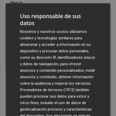
Murcia
3
Las cuatro playas de la Región acreditadas con el
Uso responsable de sus
máximo nivel de accesibilidad están en Cartagena
datos
4
El pequeño ahorrador vuelve a las letras del Tesoro y
Nosotros y nuestros socios utilizamos
demanda 15.000 millones en 6 meses
cookies y tecnologías similares para
5
El oleoturismo se abre al público internacional con la
almacenar y acceder a información en su
gastronomía como reclamo
dispositivo y procesar datos personales,
como su dirección IP, identificadores únicos
y datos de navegación, para ofrecer
anuncios y contenido personalizados, medir
anuncios y contenido, obtener información
sobre la audiencia y mejorar los servicios.
Recibe toda la actualidad de
Proveedores de terceros (1913)
también
Plaza Podcast en tu correo
pueden procesar sus datos para estos y
otros fines, incluido el uso de datos de
Quiero suscribirme
geolocalización precisos y características
del dispositivo. Sus elecciones se aplican