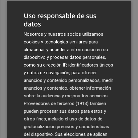
3
Los premios Pencho Cros reconocen a grandes
Uso responsable de sus
referentes del flamenco en el Cante de las Minas
datos
4
El pregón de Festes d'Elx 2026, con Josan, en imágenes
Nosotros y nuestros socios utilizamos
cookies y tecnologías similares para
5
Emergencias activa la situación 2 del PEIF y confina
almacenar y acceder a información en su
Sierra Engarcerán por el humo del incendio forestal
dispositivo y procesar datos personales,
como su dirección IP, identificadores únicos
y datos de navegación, para ofrecer
anuncios y contenido personalizados, medir
anuncios y contenido, obtener información
Recibe toda la actualidad de
sobre la audiencia y mejorar los servicios.
Proveedores de terceros (1913)
también
Plaza Podcast en tu correo
pueden procesar sus datos para estos y
Quiero suscribirme
otros fines, incluido el uso de datos de
geolocalización precisos y características
del dispositivo. Sus elecciones se aplican