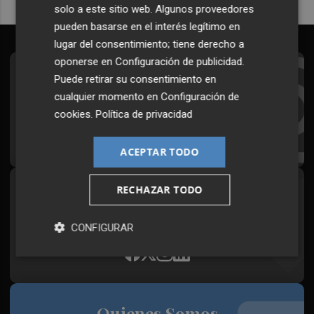
solo a este sitio web. Algunos proveedores
pueden basarse en el interés legítimo en
lugar del consentimiento; tiene derecho a
oponerse en
Configuración de publicidad
.
Suscríbete al Boletín
Puede retirar su consentimiento en
cualquier momento en
Configuración de
Todos los días a primera hora en tu email
cookies
.
Política de privacidad
¡Quiero suscribirme!
ACEPTAR TODO
RECHAZAR TODO
Síguenos en redes
Plaza Podcast, desde cualquier medio
CONFIGURAR
Quienes Somos