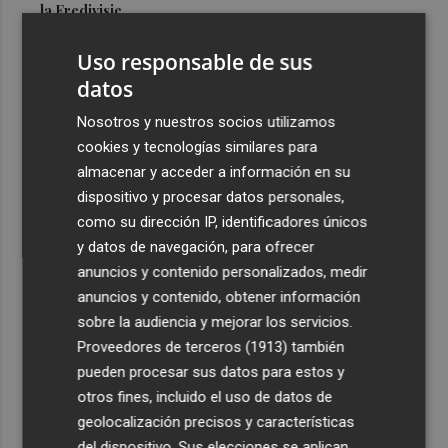
la Eredivisie
3
Entidades del Camp d'Elx reclaman más protagonismo
Uso responsable de sus
en las fiestas para la Ufece y conciertos en valenciano
datos
4
El Ibex 35 sube un 2% la primera semana de agosto tras
Nosotros y nuestros socios utilizamos
conquistar los históricos 20.000 puntos
cookies y tecnologías similares para
5
Valencia Basket abrirá la EuroLeague Women en casa
almacenar y acceder a información en su
ante Fenerbahce Opet
dispositivo y procesar datos personales,
como su dirección IP, identificadores únicos
y datos de navegación, para ofrecer
anuncios y contenido personalizados, medir
anuncios y contenido, obtener información
sobre la audiencia y mejorar los servicios.
Recibe toda la actualidad de
Proveedores de terceros (1913)
también
Plaza Podcast en tu correo
pueden procesar sus datos para estos y
otros fines, incluido el uso de datos de
Quiero suscribirme
geolocalización precisos y características
del dispositivo. Sus elecciones se aplican