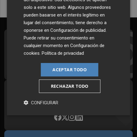
solo a este sitio web. Algunos proveedores
pueden basarse en el interés legítimo en
lugar del consentimiento; tiene derecho a
oponerse en
Configuración de publicidad
.
Puede retirar su consentimiento en
Suscríbete al Boletín
cualquier momento en
Configuración de
Todos los días a primera hora en tu email
cookies
.
Política de privacidad
¡Quiero suscribirme!
ACEPTAR TODO
RECHAZAR TODO
Síguenos en redes
Plaza Podcast, desde cualquier medio
CONFIGURAR