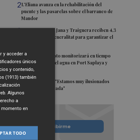
2
L'Eliana avanza en la rehabilitación del
puente y las pasarelas sobre el barranco de
Mandor
3
Canet lo Roig, la Jana y Traiguera reciben 4,3
millones de la Generalitat para garantizar el
agua potable
r y acceder a
4
Un proyecto piloto monitorizará en tiempo
tificadores únicos
real la calidad del agua en Port Saplaya y
cios y contenido,
Meliana
os (1913)
también
5
Fernando Roig: "Estamos muy ilusionados
calización
con esta temporada"
 web. Algunos
derecho a
ier momento en
Quiero suscribirme
PTAR TODO