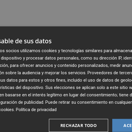
able de sus datos
os socios utilizamos cookies y tecnologías similares para almacena
dispositivo y procesar datos personales, como su dirección IP, iden
ción, para ofrecer anuncios y contenido personalizados, medir anun
n sobre la audiencia y mejorar los servicios.
Proveedores de tercer
s datos para estos y otros fines, incluido el uso de datos de geolo
rísticas del dispositivo. Sus elecciones se aplican solo a este sitio
 basarse en el interés legítimo en lugar del consentimiento; tiene 
guración de publicidad
. Puede retirar su consentimiento en cualqu
cookies
.
Política de privacidad
Recibe toda la actualidad de
Plaza Podcast en tu correo
RECHAZAR TODO
ACE