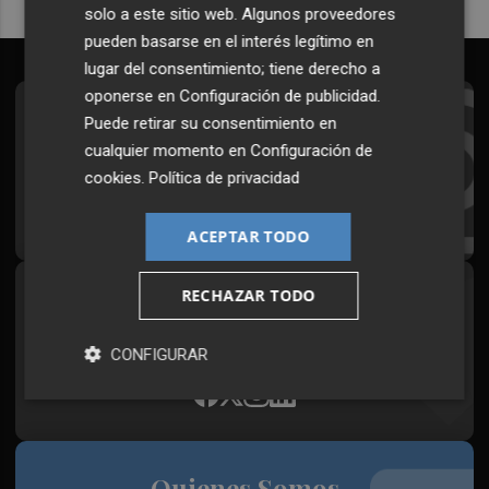
solo a este sitio web. Algunos proveedores
pueden basarse en el interés legítimo en
lugar del consentimiento; tiene derecho a
oponerse en
Configuración de publicidad
.
Suscríbete al Boletín
Puede retirar su consentimiento en
cualquier momento en
Configuración de
Todos los días a primera hora en tu email
cookies
.
Política de privacidad
¡Quiero suscribirme!
ACEPTAR TODO
RECHAZAR TODO
Síguenos en redes
Plaza Podcast, desde cualquier medio
CONFIGURAR
Quienes Somos