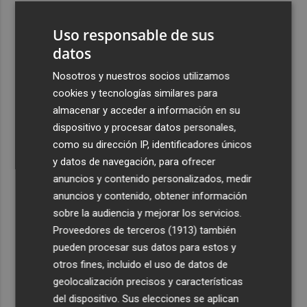
3
Alcaraz se acerca a los ocho meses sin ganar un título
Uso responsable de sus
que pasó entre julio de 2023 y marzo de 2024
datos
4
El CACV destaca la "credibilidad alcanzada" y la
creación de nuevas cátedras en su primer mandato
Nosotros y nuestros socios utilizamos
cookies y tecnologías similares para
5
Diakhaby: “La afición debe estar más unida con el club y
almacenar y acceder a información en su
con nosotros”
dispositivo y procesar datos personales,
como su dirección IP, identificadores únicos
y datos de navegación, para ofrecer
anuncios y contenido personalizados, medir
anuncios y contenido, obtener información
Recibe toda la actualidad de
sobre la audiencia y mejorar los servicios.
Proveedores de terceros (1913)
también
Plaza Podcast en tu correo
pueden procesar sus datos para estos y
Quiero suscribirme
otros fines, incluido el uso de datos de
geolocalización precisos y características
del dispositivo. Sus elecciones se aplican