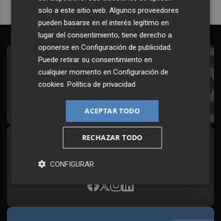
solo a este sitio web. Algunos proveedores
pueden basarse en el interés legítimo en
lugar del consentimiento; tiene derecho a
oponerse en
Configuración de publicidad
.
Puede retirar su consentimiento en
Suscríbete al Boletín
cualquier momento en
Configuración de
Todos los días a primera hora en tu email
cookies
.
Política de privacidad
¡Quiero suscribirme!
ACEPTAR TODO
RECHAZAR TODO
Síguenos en redes
Plaza Podcast, desde cualquier medio
CONFIGURAR