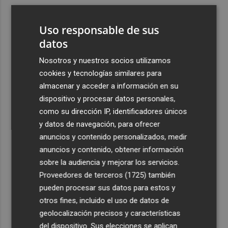
3
El Gobierno ejecuta 7.200 millones de Next Generation
en la Comunitat: el acceso a PortCastelló y la intermodal
Uso responsable de sus
reciben 191 millones
datos
4
Moncofa disfruta las fiestas patronales de Sant Roc con
Nosotros y nuestros socios utilizamos
una programación adaptada a todos los públicos
cookies y tecnologías similares para
5
Desarrollan una tecnología con IA para mitigar la
almacenar y acceder a información en su
captura incidental de megafauna marina
dispositivo y procesar datos personales,
como su dirección IP, identificadores únicos
y datos de navegación, para ofrecer
anuncios y contenido personalizados, medir
anuncios y contenido, obtener información
sobre la audiencia y mejorar los servicios.
Recibe toda la actualidad de
Proveedores de terceros (1725)
también
Plaza Podcast en tu correo
pueden procesar sus datos para estos y
otros fines, incluido el uso de datos de
Quiero suscribirme
geolocalización precisos y características
del dispositivo. Sus elecciones se aplican