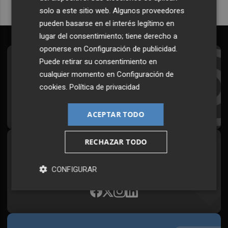
solo a este sitio web. Algunos proveedores
pueden basarse en el interés legítimo en
lugar del consentimiento; tiene derecho a
oponerse en
Configuración de publicidad
.
Puede retirar su consentimiento en
Suscríbete al Boletín
cualquier momento en
Configuración de
Todos los días a primera hora en tu email
cookies
.
Política de privacidad
¡Quiero suscribirme!
ACEPTAR TODO
RECHAZAR TODO
Síguenos en redes
Plaza Podcast, desde cualquier medio
CONFIGURAR