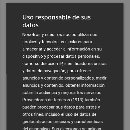
3
El centro de salud de Benetússer recibe un sello estatal
de calidad por su atención orientada a las personas
Uso responsable de sus
mayores
datos
4
Cartagena avanza con la modernización de los
Nosotros y nuestros socios utilizamos
Bomberos e impulsa una Ordenanza de Incendios
cookies y tecnologías similares para
5
El Tesoro cierra el martes las subastas de agosto con
almacenar y acceder a información en su
una emisión de letras a tres y nueve meses
dispositivo y procesar datos personales,
como su dirección IP, identificadores únicos
y datos de navegación, para ofrecer
anuncios y contenido personalizados, medir
anuncios y contenido, obtener información
sobre la audiencia y mejorar los servicios.
Recibe toda la actualidad de
Proveedores de terceros (1913)
también
Plaza Podcast en tu correo
pueden procesar sus datos para estos y
otros fines, incluido el uso de datos de
Quiero suscribirme
geolocalización precisos y características
del dispositivo. Sus elecciones se aplican