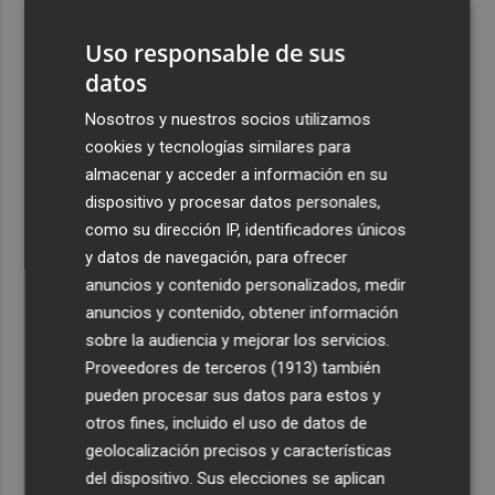
"extremo" en la mayor parte de la Península y Baleares
el día del eclipse
Uso responsable de sus
datos
4
Company: “Estamos comenzando a ver el equipo que
queremos ver en la Liga”
Nosotros y nuestros socios utilizamos
cookies y tecnologías similares para
5
Ocho helicópteros, un avión y más de 100 brigadas se
almacenar y acceder a información en su
movilizan en Moratalla por un incendio forestal
dispositivo y procesar datos personales,
como su dirección IP, identificadores únicos
y datos de navegación, para ofrecer
anuncios y contenido personalizados, medir
anuncios y contenido, obtener información
Recibe toda la actualidad de
sobre la audiencia y mejorar los servicios.
Plaza Podcast en tu correo
Proveedores de terceros (1913)
también
pueden procesar sus datos para estos y
Quiero suscribirme
otros fines, incluido el uso de datos de
geolocalización precisos y características
del dispositivo. Sus elecciones se aplican