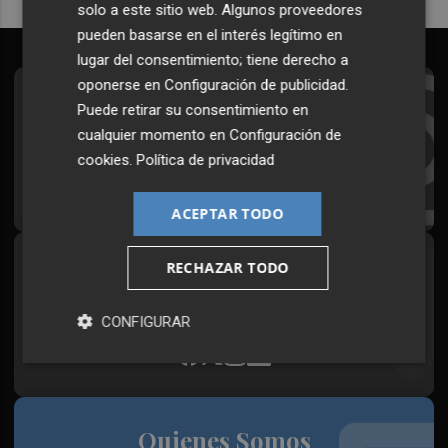
solo a este sitio web. Algunos proveedores
pueden basarse en el interés legítimo en
lugar del consentimiento; tiene derecho a
oponerse en
Configuración de publicidad
.
Suscríbete al Boletín
Puede retirar su consentimiento en
cualquier momento en
Configuración de
Todos los días a primera hora en tu email
cookies
.
Política de privacidad
¡Quiero suscribirme!
ACEPTAR TODO
RECHAZAR TODO
Síguenos en redes
Plaza Podcast, desde cualquier medio
CONFIGURAR
Quienes Somos