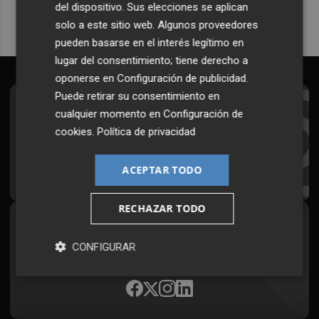
del dispositivo. Sus elecciones se aplican
solo a este sitio web. Algunos proveedores
pueden basarse en el interés legítimo en
lugar del consentimiento; tiene derecho a
oponerse en
Configuración de publicidad
.
Puede retirar su consentimiento en
Suscríbete al Boletín
cualquier momento en
Configuración de
cookies
.
Política de privacidad
Todos los días a primera hora en tu email
¡Quiero suscribirme!
ACEPTAR TODO
RECHAZAR TODO
Síguenos en redes
CONFIGURAR
Plaza Podcast, desde cualquier medio