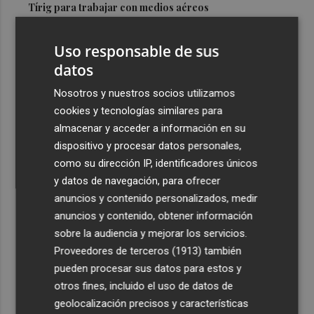
Tírig para trabajar con medios aéreos
3
La Guardia Civil desplegará un dispositivo especial de
Uso responsable de sus
seguridad por el eclipse del día 12, con más de 24.000
efectivos
datos
4
El Ayuntamiento de València lanza un decálogo para
Nosotros y nuestros socios utilizamos
seguir el eclipse con seguridad
cookies y tecnologías similares para
almacenar y acceder a información en su
5
Jorge Martín logra su primera 'pole position' en
dispositivo y procesar datos personales,
Silverstone, con nuevo récord
como su dirección IP, identificadores únicos
y datos de navegación, para ofrecer
anuncios y contenido personalizados, medir
anuncios y contenido, obtener información
sobre la audiencia y mejorar los servicios.
Recibe toda la actualidad de
Proveedores de terceros (1913)
también
Plaza Podcast en tu correo
pueden procesar sus datos para estos y
otros fines, incluido el uso de datos de
Quiero suscribirme
geolocalización precisos y características