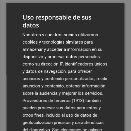
3
Venta de bonos y unión frente a China: claves de la
intervención de EEUU y Japón en el yen
Uso responsable de sus
4
El PSPV de Benidorm replica a la Generalitat sobre
datos
Punta Llisera: "No estamos ante un debate político, sino
Nosotros y nuestros socios utilizamos
ante una situación declarada ilegal"
cookies y tecnologías similares para
5
El transporte urbano por autobús aumenta un 1,9% en
almacenar y acceder a información en su
junio en Comunitat Valenciana hasta los 17,4 millones
dispositivo y procesar datos personales,
como su dirección IP, identificadores únicos
y datos de navegación, para ofrecer
anuncios y contenido personalizados, medir
anuncios y contenido, obtener información
sobre la audiencia y mejorar los servicios.
Recibe toda la actualidad de
Proveedores de terceros (1913)
también
Plaza Podcast en tu correo
pueden procesar sus datos para estos y
otros fines, incluido el uso de datos de
Quiero suscribirme
geolocalización precisos y características
del dispositivo. Sus elecciones se aplican