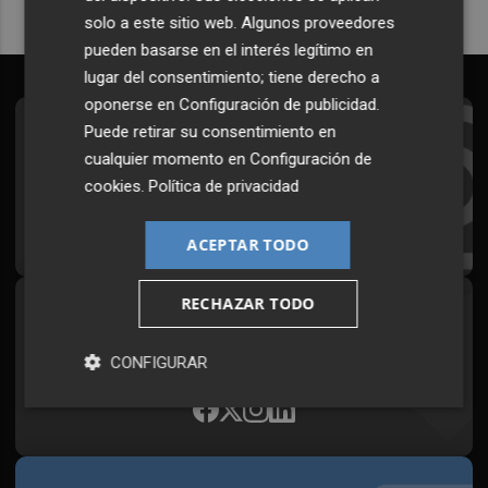
solo a este sitio web. Algunos proveedores
pueden basarse en el interés legítimo en
lugar del consentimiento; tiene derecho a
oponerse en
Configuración de publicidad
.
Puede retirar su consentimiento en
Suscríbete al Boletín
cualquier momento en
Configuración de
Todos los días a primera hora en tu email
cookies
.
Política de privacidad
¡Quiero suscribirme!
ACEPTAR TODO
RECHAZAR TODO
Síguenos en redes
Plaza Podcast, desde cualquier medio
CONFIGURAR