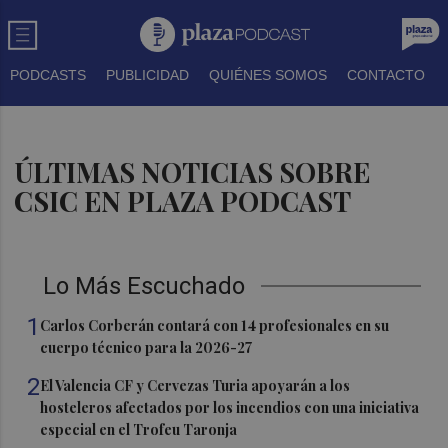
PODCASTS
PUBLICIDAD
QUIÉNES SOMOS
CONTACTO
ÚLTIMAS NOTICIAS SOBRE
CSIC EN PLAZA PODCAST
Lo Más Escuchado
1
Carlos Corberán contará con 14 profesionales en su
cuerpo técnico para la 2026-27
2
El Valencia CF y Cervezas Turia apoyarán a los
hosteleros afectados por los incendios con una iniciativa
especial en el Trofeu Taronja