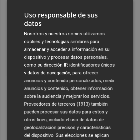
aboga por la evaluación para que sea "responsable"
Uso responsable de sus
4
La calle Cantarerías de Cartagena estrena pavimento:
datos
avanza la obra de la Morería Baja como nuevo eje
peatonal hacia San Fernando
Nosotros y nuestros socios utilizamos
cookies y tecnologías similares para
5
La empresa murciana Campounión renuncia al limón y
almacenar y acceder a información en su
trasladará su actividad a Fuente Álamo
dispositivo y procesar datos personales,
como su dirección IP, identificadores únicos
y datos de navegación, para ofrecer
anuncios y contenido personalizados, medir
anuncios y contenido, obtener información
Recibe toda la actualidad de
sobre la audiencia y mejorar los servicios.
Plaza Podcast en tu correo
Proveedores de terceros (1913)
también
pueden procesar sus datos para estos y
Quiero suscribirme
otros fines, incluido el uso de datos de
geolocalización precisos y características
del dispositivo. Sus elecciones se aplican