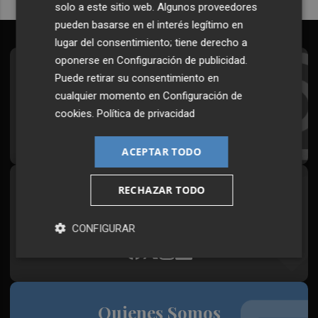
solo a este sitio web. Algunos proveedores
pueden basarse en el interés legítimo en
lugar del consentimiento; tiene derecho a
oponerse en
Configuración de publicidad
.
Suscríbete al Boletín
Puede retirar su consentimiento en
cualquier momento en
Configuración de
Todos los días a primera hora en tu email
cookies
.
Política de privacidad
¡Quiero suscribirme!
ACEPTAR TODO
RECHAZAR TODO
Síguenos en redes
Plaza Podcast, desde cualquier medio
CONFIGURAR
Quienes Somos