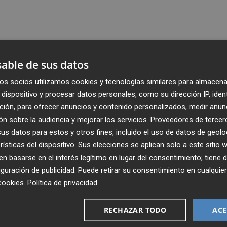
able de sus datos
os socios utilizamos cookies y tecnologías similares para almacena
dispositivo y procesar datos personales, como su dirección IP, iden
ción, para ofrecer anuncios y contenido personalizados, medir anun
n sobre la audiencia y mejorar los servicios.
Proveedores de tercer
s datos para estos y otros fines, incluido el uso de datos de geolo
rísticas del dispositivo. Sus elecciones se aplican solo a este sitio
 basarse en el interés legítimo en lugar del consentimiento; tiene 
guración de publicidad
. Puede retirar su consentimiento en cualqu
Recibe toda la actualidad de
cookies
.
Política de privacidad
Plaza Podcast en tu correo
RECHAZAR TODO
ACE