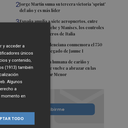
2
Jorge Martín suma su tercera victoria 'sprint'
del año y es más líder
3
España amplía a siete aeropuertos, entre
ellos Alicante-Elche y Manises, los controles
aleatorios a viajeros de Italia
4
La Biblioteca Valenciana conmemora el 750
r y acceder a
aniversario del legado de Jaume I
tificadores únicos
cios y contenido,
5
Una gran cadena humana de cariño y
os (1913)
también
reivindicación se vuelve a abrazar en las
calización
playas por el Mar Menor
 web. Algunos
derecho a
ier momento en
Quiero suscribirme
PTAR TODO