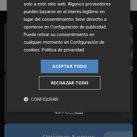
solo a este sitio web. Algunos proveedores
pueden basarse en el interés legítimo en
lugar del consentimiento; tiene derecho a
oponerse en
Configuración de publicidad
.
Suscríbete al Boletín
Puede retirar su consentimiento en
cualquier momento en
Configuración de
Todos los días a primera hora en tu email
cookies
.
Política de privacidad
¡Quiero suscribirme!
ACEPTAR TODO
RECHAZAR TODO
Síguenos en redes
Plaza Podcast, desde cualquier medio
CONFIGURAR
Quienes Somos