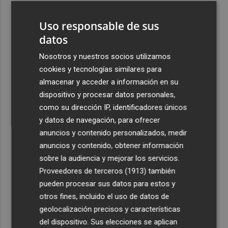
3
David Cubillas regresa al Castellón
Uso responsable de sus
datos
4
Teulada Moraira cierra temporalmente la playa del
Portet por vertidos fecales
Nosotros y nuestros socios utilizamos
cookies y tecnologías similares para
5
La economía de EEUU destruyó 23.000 empleos en julio
almacenar y acceder a información en su
dispositivo y procesar datos personales,
como su dirección IP, identificadores únicos
y datos de navegación, para ofrecer
anuncios y contenido personalizados, medir
anuncios y contenido, obtener información
Recibe toda la actualidad de
sobre la audiencia y mejorar los servicios.
Proveedores de terceros (1913)
también
Plaza Podcast en tu correo
pueden procesar sus datos para estos y
Quiero suscribirme
otros fines, incluido el uso de datos de
geolocalización precisos y características
del dispositivo. Sus elecciones se aplican