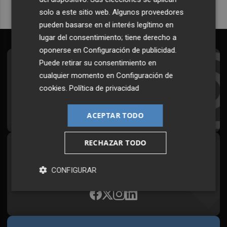
solo a este sitio web. Algunos proveedores
pueden basarse en el interés legítimo en
lugar del consentimiento; tiene derecho a
oponerse en
Configuración de publicidad
.
Puede retirar su consentimiento en
Suscríbete al Boletín
cualquier momento en
Configuración de
Todos los días a primera hora en tu email
cookies
.
Política de privacidad
¡Quiero suscribirme!
ACEPTAR TODO
RECHAZAR TODO
Síguenos en redes
Plaza Podcast, desde cualquier medio
CONFIGURAR