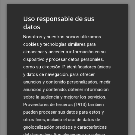
3
Ferran Torres, recibido con un baño de masas en su
pueblo: "Allá donde voy siempre digo que soy de Foios"
Uso responsable de sus
4
datos
Foios se vuelca con Ferran Torres
Nosotros y nuestros socios utilizamos
5
Las '200 vidas' que llevaron a Paco Rabal de Águilas a la
cookies y tecnologías similares para
cima del cine: un documental recupera la voz y la mirada
almacenar y acceder a información en su
del actor
dispositivo y procesar datos personales,
como su dirección IP, identificadores únicos
y datos de navegación, para ofrecer
anuncios y contenido personalizados, medir
anuncios y contenido, obtener información
sobre la audiencia y mejorar los servicios.
Recibe toda la actualidad de
Proveedores de terceros (1913)
también
Plaza Podcast en tu correo
pueden procesar sus datos para estos y
otros fines, incluido el uso de datos de
Quiero suscribirme
geolocalización precisos y características
del dispositivo. Sus elecciones se aplican