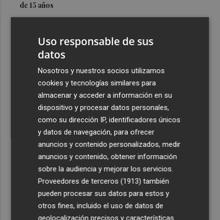
de 15 años
3
Simó destaca el impulso del Gobierno al alquiler
asequible en Castelló frente "a los pisos de 200.000
Uso responsable de sus
euros de Carrasco"
datos
4
Castelló adjudica a Civicons por 600.500 euros las
Nosotros y nuestros socios utilizamos
obras de reforma de la tenencia de alcaldía sur
cookies y tecnologías similares para
5
Castelló acelera el montaje de la infraestructura en las
almacenar y acceder a información en su
playas y el Planetari del eclipse para convertirlo en "un
dispositivo y procesar datos personales,
evento histórico"
como su dirección IP, identificadores únicos
y datos de navegación, para ofrecer
anuncios y contenido personalizados, medir
anuncios y contenido, obtener información
sobre la audiencia y mejorar los servicios.
Proveedores de terceros (1913)
también
Recibe toda la actualidad de
pueden procesar sus datos para estos y
Plaza Podcast en tu correo
otros fines, incluido el uso de datos de
geolocalización precisos y características
Quiero suscribirme