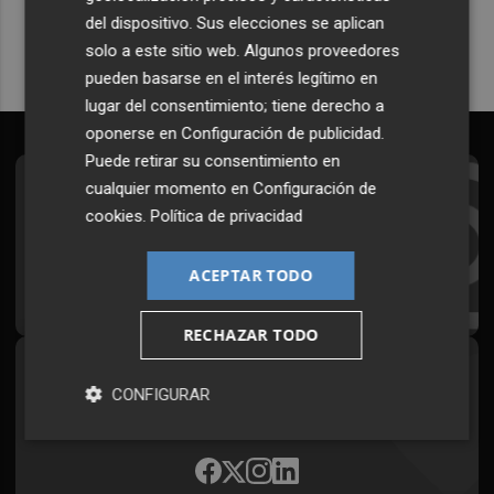
del dispositivo. Sus elecciones se aplican
solo a este sitio web. Algunos proveedores
pueden basarse en el interés legítimo en
lugar del consentimiento; tiene derecho a
oponerse en
Configuración de publicidad
.
Puede retirar su consentimiento en
cualquier momento en
Configuración de
Suscríbete al Boletín
cookies
.
Política de privacidad
Todos los días a primera hora en tu email
ACEPTAR TODO
¡Quiero suscribirme!
RECHAZAR TODO
Síguenos en redes
CONFIGURAR
Plaza Podcast, desde cualquier medio