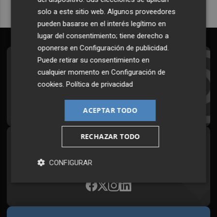
solo a este sitio web. Algunos proveedores
pueden basarse en el interés legítimo en
lugar del consentimiento; tiene derecho a
oponerse en
Configuración de publicidad
.
Puede retirar su consentimiento en
Suscríbete al Boletín
cualquier momento en
Configuración de
Todos los días a primera hora en tu email
cookies
.
Política de privacidad
¡Quiero suscribirme!
ACEPTAR TODO
RECHAZAR TODO
Síguenos en redes
Plaza Podcast, desde cualquier medio
CONFIGURAR