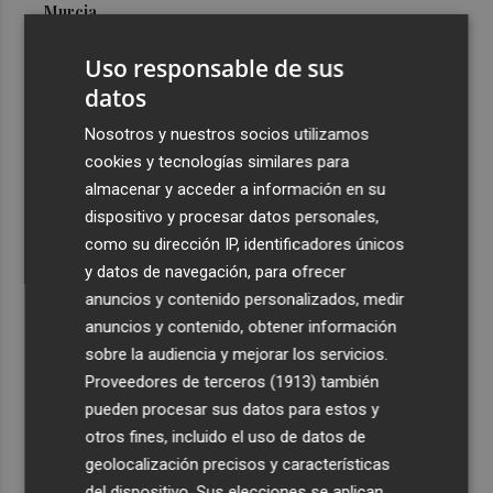
Murcia
3
Las cuatro playas de la Región acreditadas con el
Uso responsable de sus
máximo nivel de accesibilidad están en Cartagena
datos
4
El pequeño ahorrador vuelve a las letras del Tesoro y
Nosotros y nuestros socios utilizamos
demanda 15.000 millones en 6 meses
cookies y tecnologías similares para
5
El oleoturismo se abre al público internacional con la
almacenar y acceder a información en su
gastronomía como reclamo
dispositivo y procesar datos personales,
como su dirección IP, identificadores únicos
y datos de navegación, para ofrecer
anuncios y contenido personalizados, medir
anuncios y contenido, obtener información
sobre la audiencia y mejorar los servicios.
Recibe toda la actualidad de
Proveedores de terceros (1913)
también
Plaza Podcast en tu correo
pueden procesar sus datos para estos y
otros fines, incluido el uso de datos de
Quiero suscribirme
geolocalización precisos y características
del dispositivo. Sus elecciones se aplican